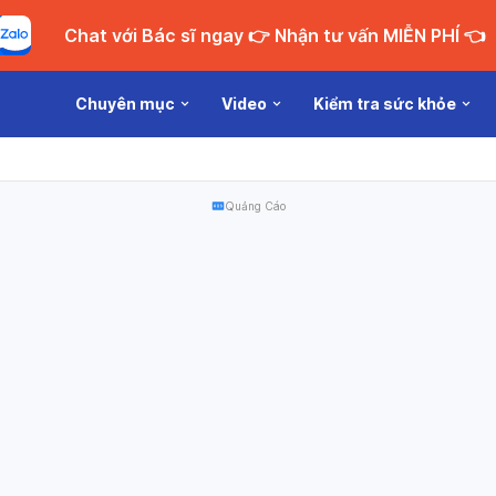
Chat với Bác sĩ ngay 👉 Nhận tư vấn MIỄN PHÍ 👈
Chuyên mục
Video
Kiểm tra sức khỏe
Quảng Cáo