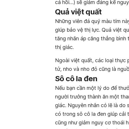
cá hồi…) sẽ giảm đáng kể ngu
Quả việt quất
Những viên đá quý màu tím này
giúp bảo vệ thị lực. Quả việt q
tăng nhãn áp căng thẳng bình 
thị giác.
Ngoài việt quất, các loại thự
tử, nho và nho đỏ cũng là ngu
Sô cô la đen
Nếu bạn cần một lý do để thưở
người trưởng thành ăn một than
giác. Nguyên nhân có lẽ là do 
có trong sô cô la đen giúp cải
cũng như giảm nguy cơ thoái h