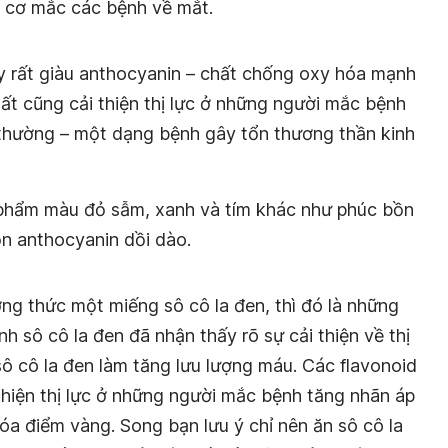
y cơ mắc các bệnh về mắt.
 rất giàu anthocyanin – chất chống oxy hóa mạnh
uất cũng cải thiện thị lực ở những người mắc bệnh
thường – một dạng bệnh gây tổn thương thần kinh
c phẩm màu đỏ sẫm, xanh và tím khác như phúc bồn
ồn anthocyanin dồi dào.
ng thức một miếng sô cô la đen, thì đó là những
h sô cô la đen đã nhận thấy rõ sự cải thiện về thị
sô cô la đen làm tăng lưu lượng máu. Các flavonoid
 thiện thị lực ở những người mắc bệnh tăng nhãn áp
óa điểm vàng. Song bạn lưu ý chỉ nên ăn sô cô la