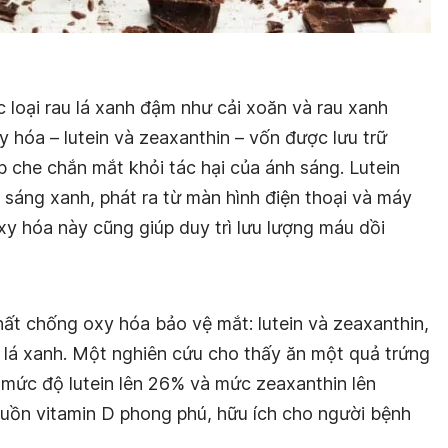
c loại rau lá xanh đậm như cải xoăn và rau xanh
y hóa – lutein và zeaxanthin – vốn được lưu trữ
 che chắn mắt khỏi tác hại của ánh sáng. Lutein
h sáng xanh, phát ra từ màn hình điện thoại và máy
xy hóa này cũng giúp duy trì lưu lượng máu dồi
ất chống oxy hóa bảo vệ mắt: lutein và zeaxanthin,
u lá xanh. Một nghiên cứu cho thấy ăn một quả trứng
 mức độ lutein lên 26% và mức zeaxanthin lên
uồn vitamin D phong phú, hữu ích cho người bệnh