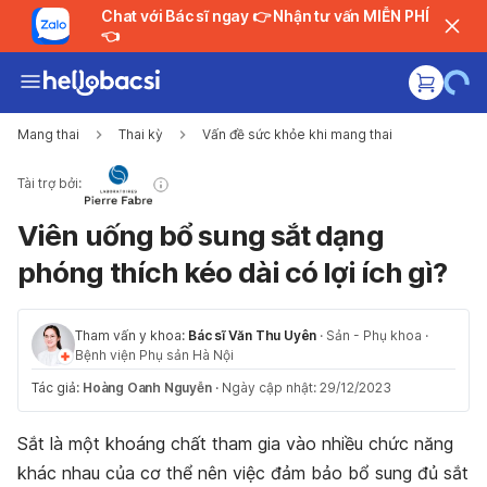
Chat với Bác sĩ ngay 👉 Nhận tư vấn MIỄN PHÍ
👈
Mang thai
Thai kỳ
Vấn đề sức khỏe khi mang thai
Tài trợ bởi:
Viên uống bổ sung sắt dạng
phóng thích kéo dài có lợi ích gì?
Tham vấn y khoa:
Bác sĩ Văn Thu Uyên
·
Sản - Phụ khoa
·
Bệnh viện Phụ sản Hà Nội
Tác giả:
Hoàng Oanh Nguyễn
·
Ngày cập nhật: 29/12/2023
Sắt là một khoáng chất tham gia vào nhiều chức năng
khác nhau của cơ thể nên việc đảm bảo bổ sung đủ sắt