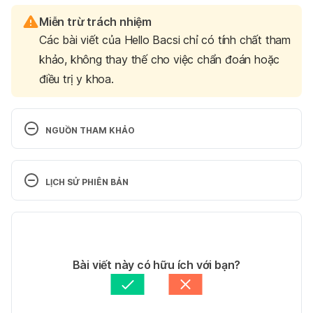
Miễn trừ trách nhiệm
Các bài viết của Hello Bacsi chỉ có tính chất tham
khảo, không thay thế cho việc chẩn đoán hoặc
điều trị y khoa.
NGUỒN THAM KHẢO
1. Iron and iron deficiency
LỊCH SỬ PHIÊN BẢN
https://www.betterhealth.vic.gov.au/health/conditio
nsandtreatments/iron
 Truy cập ngày 30/08/2023
Phiên bản hiện tại
2. Iron Supplementation
29/12/2023
Tác giả: 
Hoàng Oanh Nguyễn
Bài viết này có hữu ích với bạn?
https://www.ncbi.nlm.nih.gov/books/NBK557376/
Tham vấn y khoa: 
Bác sĩ Văn Thu Uyên
Truy cập ngày 30/08/2023
Cập nhật bởi: 
Ngân Phạm