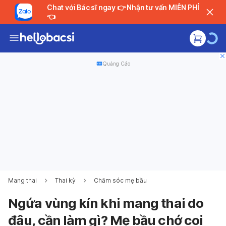
Chat với Bác sĩ ngay 👉 Nhận tư vấn MIỄN PHÍ
👈
Quảng Cáo
Mang thai
Thai kỳ
Chăm sóc mẹ bầu
Ngứa vùng kín khi mang thai do
đâu, cần làm gì? Mẹ bầu chớ coi