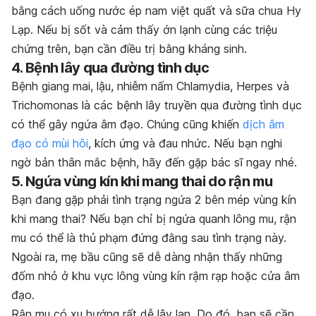
bằng cách uống nước ép nam việt quất và sữa chua Hy
Lạp. Nếu bị sốt và cảm thấy ớn lạnh cùng các triệu
chứng trên, bạn cần điều trị bằng kháng sinh.
4. Bệnh lây qua đường tình dục
Bệnh giang mai, lậu, nhiễm nấm Chlamydia, Herpes và
Trichomonas là các bệnh lây truyền qua đường tình dục
có thể gây ngứa âm đạo. Chúng cũng khiến
dịch âm
đạo có mùi hôi
, kích ứng và đau nhức. Nếu bạn nghi
ngờ bản thân mắc bệnh, hãy đến gặp bác sĩ ngay nhé.
5. Ngứa vùng kín khi mang thai do rận mu
Bạn đang gặp phải tình trạng ngứa 2 bên mép vùng kín
khi mang thai? Nếu bạn chỉ bị ngứa quanh lông mu, rận
mu có thể là thủ phạm đứng đằng sau tình trạng này.
Ngoài ra, mẹ bầu cũng sẽ dễ dàng nhận thấy những
đốm nhỏ ở khu vực lông vùng kín rậm rạp hoặc cửa âm
đạo.
Rận mu có xu hướng rất dễ lây lan. Do đó, bạn sẽ cần