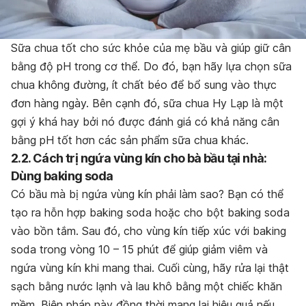
Sữa chua tốt cho sức khỏe của mẹ bầu và giúp giữ cân
bằng độ pH trong cơ thể. Do đó, bạn hãy lựa chọn sữa
chua không đường, ít chất béo để bổ sung vào thực
đơn hàng ngày. Bên cạnh đó, sữa chua Hy Lạp là một
gợi ý khá hay bởi nó được đánh giá có khả năng cân
bằng pH tốt hơn các sản phẩm sữa chua khác.
2.2. Cách trị ngứa vùng kín cho bà bầu tại nhà:
Dùng baking soda
Có bầu mà bị ngứa vùng kín phải làm sao? Bạn có thể
tạo ra hỗn hợp baking soda hoặc cho bột baking soda
vào bồn tắm. Sau đó, cho vùng kín tiếp xúc với baking
soda trong vòng 10 – 15 phút để giúp giảm viêm và
ngứa vùng kín khi mang thai. Cuối cùng, hãy rửa lại thật
sạch bằng nước lạnh và lau khô bằng một chiếc khăn
mềm. Biện pháp này đồng thời mang lại hiệu quả nếu