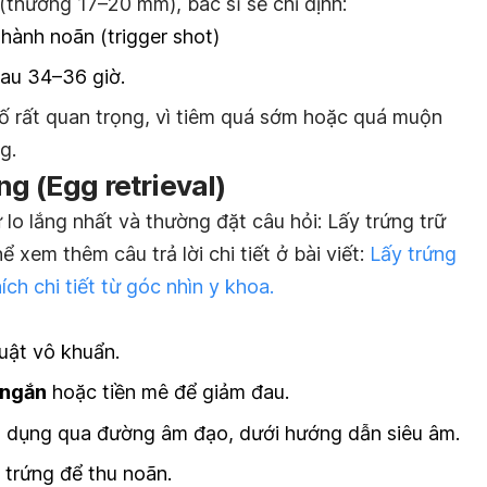
 (thường 17–20 mm), bác sĩ sẽ chỉ định:
hành noãn (trigger shot)
sau 34–36 giờ.
tố rất quan trọng, vì tiêm quá sớm hoặc quá muộn
g.
g (Egg retrieval)
 lo lắng nhất và thường đặt câu hỏi: Lấy trứng trữ
 xem thêm câu trả lời chi tiết ở bài viết:
Lấy trứng
ch chi tiết từ góc nhìn y khoa.
uật vô khuẩn.
 ngắn
hoặc tiền mê để giảm đau.
n dụng qua đường âm đạo, dưới hướng dẫn siêu âm.
 trứng để thu noãn.