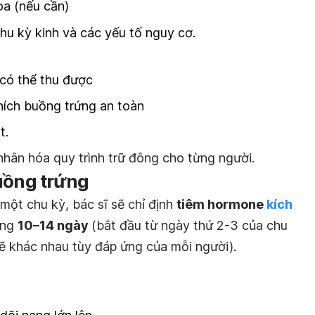
oa (nếu cần)
chu kỳ kinh và các yếu tố nguy cơ.
có thể thu được
hích buồng trứng an toàn
t.
nhân hóa quy trình trữ đông cho từng người.
uồng trứng
một chu kỳ, bác sĩ sẽ chỉ định
tiêm hormone
kích
ảng
10–14 ngày
(bắt đầu từ ngày thứ 2-3 của chu
sẽ khác nhau tùy đáp ứng của mỗi người)
.