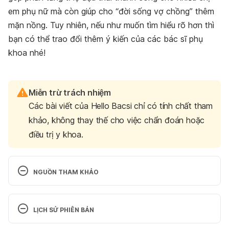
em phụ nữ mà còn giúp cho “đời sống vợ chồng” thêm
mặn nồng. Tuy nhiên, nếu như muốn tìm hiểu rõ hơn thì
bạn có thể trao đổi thêm ý kiến của các bác sĩ phụ
khoa nhé!
Miễn trừ trách nhiệm
Các bài viết của Hello Bacsi chỉ có tính chất tham
khảo, không thay thế cho việc chẩn đoán hoặc
điều trị y khoa.
NGUỒN THAM KHẢO
Anatomy of pregnancy and birth – uterus
LỊCH SỬ PHIÊN BẢN
https://www.pregnancybirthbaby.org.au/anatomy-
of-pregnancy-and-birth-uterus
 Ngày truy cập 
Phiên bản hiện tại