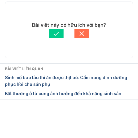
25/5/2022
30/11/2023
Uterus
Tác giả: 
Lan Quan
Bài viết này có hữu ích với bạn?
Tham vấn y khoa: 
Bác sĩ Văn Thu Uyên
https://my.clevelandclinic.org/health/body/22467-
Cập nhật bởi: 
Lan Quan
uterus
 Ngày truy cập 25/5/2022
The uterus
BÀI VIẾT LIÊN QUAN
https://cancer.ca/en/cancer-information/cancer-
Sinh mổ bao lâu thì ăn được thịt bò: Cẩm nang dinh dưỡng
types/uterine/what-is-uterine-cancer/the-uterus
phục hồi cho sản phụ
Ngày truy cập 25/5/2022
Bất thường ở tử cung ảnh hưởng đến khả năng sinh sản
An Overview of the Types of Uterus in Females
https://www.verywellhealth.com/types-of-uterus-
Đang tải....
5189993
 Ngày truy cập 25/5/2022