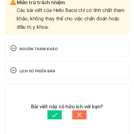
Miễn trừ trách nhiệm
Các bài viết của Hello Bacsi chỉ có tính chất tham
khảo, không thay thế cho việc chẩn đoán hoặc
điều trị y khoa.
NGUỒN THAM KHẢO
Elm bark. https://www.webmd.com/vitamins-
supplements/ingredientmono-3-elm%20bark.aspx?
LỊCH SỬ PHIÊN BẢN
activeingredientid=3&activeingredientname=elm%2
0bark Ngày truy cập 07/12/2017
Phiên bản hiện tại
Slippery Elm Herb – Health Benefits and Side 
11/05/2020
Effects. https://www.herbal-supplement-
Tác giả: 
Quyên Thảo
Bài viết này có hữu ích với bạn?
resource.com/slippery-elm-herb.html Ngày truy cập 
Tham vấn y khoa: 
Bác sĩ Nguyễn Thường Hanh
07/12/2017
Cập nhật bởi: 
Hoàng Diệu Thu