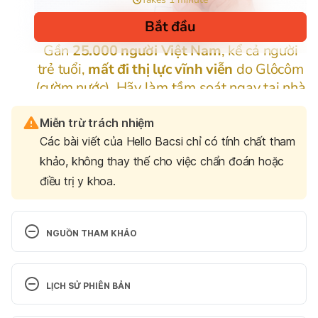
Miễn trừ trách nhiệm
Các bài viết của Hello Bacsi chỉ có tính chất tham
khảo, không thay thế cho việc chẩn đoán hoặc
điều trị y khoa.
NGUỒN THAM KHẢO
Sunflower Oil http://www.webmd.com/vitamins-
supplements/ingredientmono-40-
LỊCH SỬ PHIÊN BẢN
sunflower%20oil.aspx?activeingredientid=40 Ngày 
truy cập 01/08/2017
Phiên bản hiện tại