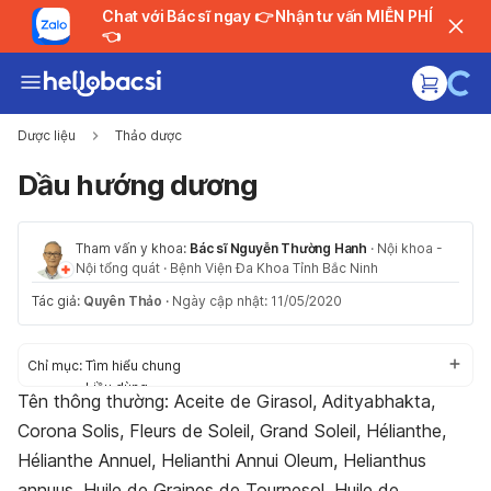
Chat với Bác sĩ ngay 👉 Nhận tư vấn MIỄN PHÍ
👈
Dược liệu
Thảo dược
Dầu hướng dương
Tham vấn y khoa:
Bác sĩ Nguyễn Thường Hanh
·
Nội khoa -
Nội tổng quát
·
Bệnh Viện Đa Khoa Tỉnh Bắc Ninh
Tác giả:
Quyên Thảo
·
Ngày cập nhật: 11/05/2020
Chỉ mục:
Tìm hiểu chung
Liều dùng
Tên thông thường: Aceite de Girasol, Adityabhakta,
Tác dụng phụ
Corona Solis, Fleurs de Soleil, Grand Soleil, Hélianthe,
Thận trọng
Tương tác
Hélianthe Annuel, Helianthi Annui Oleum, Helianthus
annuus, Huile de Graines de Tournesol, Huile de