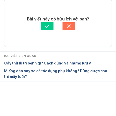
11 Amazing Benefits Of Sunflower Oil 
11/05/2020
https://www.organicfacts.net/health-
Tác giả: 
Quyên Thảo
Bài viết này có hữu ích với bạn?
benefits/oils/sunflower-oil.html Ngày truy cập 
Tham vấn y khoa: 
Bác sĩ Nguyễn Thường Hanh
01/08/2017
Cập nhật bởi: 
Tố Quyên
BÀI VIẾT LIÊN QUAN
Cây thù lù trị bệnh gì? Cách dùng và những lưu ý
Miếng dán say xe có tác dụng phụ không? Dùng được cho
trẻ mấy tuổi?
Đang tải....