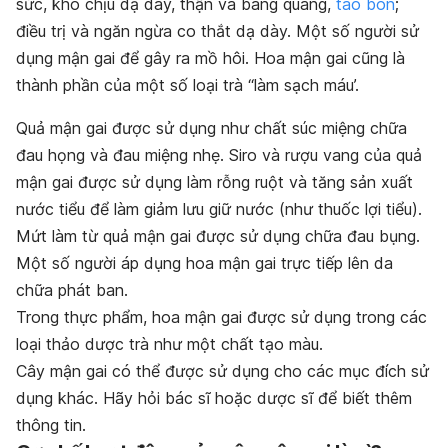
sức, khó chịu dạ dày, thận và bàng quang,
táo bón
;
điều trị và ngăn ngừa co thắt dạ dày. Một số người sử
dụng mận gai để gây ra mồ hôi. Hoa mận gai cũng là
thành phần của một số loại trà “làm sạch máu’.
Quả mận gai được sử dụng như chất súc miệng chữa
đau họng và đau miệng nhẹ. Siro và rượu vang của quả
mận gai được sử dụng làm rỗng ruột và tăng sản xuất
nước tiểu để làm giảm lưu giữ nước (như thuốc lợi tiểu).
Mứt làm từ quả mận gai được sử dụng chữa đau bụng.
Một số người áp dụng hoa mận gai trực tiếp lên da
chữa phát ban.
Trong thực phẩm, hoa mận gai được sử dụng trong các
loại thảo dược trà như một chất tạo màu.
Cây mận gai có thể được sử dụng cho các mục đích sử
dụng khác. Hãy hỏi bác sĩ hoặc dược sĩ để biết thêm
thông tin.