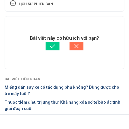
supplements/ingredientmono-356-blackthorn.aspx?
LỊCH SỬ PHIÊN BẢN
activeingredientid=356&activeingredientname=blac
kthorn Ngày truy cập 13/12/2017
Phiên bản hiện tại
Blackthorn https://herbpathy.com/Uses-and-
11/05/2020
Benefits-of-Blackthorn-Cid3049 Ngày truy cập 
Tác giả: 
Quyên Thảo
Bài viết này có hữu ích với bạn?
13/12/2017
Tham vấn y khoa: 
Bác sĩ Nguyễn Thường Hanh
Cập nhật bởi: 
Hoàng Diệu Thu
BÀI VIẾT LIÊN QUAN
Miếng dán say xe có tác dụng phụ không? Dùng được cho
trẻ mấy tuổi?
Thuốc tiêm điều trị ung thư: Khả năng xóa sổ tế bào ác tính
giai đoạn cuối