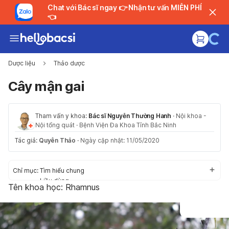
Chat với Bác sĩ ngay 👉 Nhận tư vấn MIỄN PHÍ
👈
Dược liệu
Thảo dược
Cây mận gai
Tham vấn y khoa:
Bác sĩ Nguyễn Thường Hanh
·
Nội khoa -
Nội tổng quát
·
Bệnh Viện Đa Khoa Tỉnh Bắc Ninh
Tác giả:
Quyên Thảo
·
Ngày cập nhật: 11/05/2020
Chỉ mục:
Tìm hiểu chung
Liều dùng
Tên khoa học: Rhamnus
Tác dụng phụ
Thận trọng
Tương tác