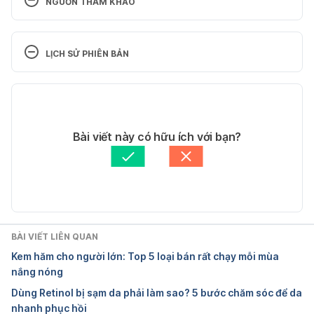
NGUỒN THAM KHẢO
11 Simple Remedies to Get Rid of Blackheads
http://everydayroots.com/blackhead-remedies 
LỊCH SỬ PHIÊN BẢN
Ngày truy cập 15/03/2019
Phiên bản hiện tại
Blackheads Be Gone: 6 Ways To Get Rid Of And 
Prevent Them From Coming Back 
06/08/2020
http://www.huffingtonpost.com/2012/11/20/blackhe
Tác giả: 
Mai Hồ
Bài viết này có hữu ích với bạn?
ads-get-rid-of-removal-nose_n_2166779.html 
Ngày 
Tham vấn y khoa: 
Bác sĩ Lê Thị Mỹ Duyên
truy cập 15/03/2019
Cập nhật bởi: 
Hoàng Diệu Thu
Acne – Symptoms and 
causes
. https://www.mayoclinic.org/diseases-
conditions/acne/symptoms-causes/syc-20368047 
BÀI VIẾT LIÊN QUAN
.
Ngày truy cập 15/03/2019
Kem hăm cho người lớn: Top 5 loại bán rất chạy mỗi mùa
nắng nóng
Dùng Retinol bị sạm da phải làm sao? 5 bước chăm sóc để da
nhanh phục hồi