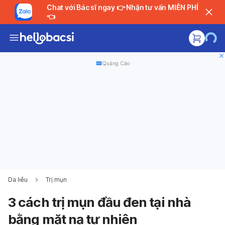
Chat với Bác sĩ ngay 👉 Nhận tư vấn MIỄN PHÍ
👈
Quảng Cáo
Da liễu
Trị mụn
3 cách trị mụn đầu đen tại nhà
bằng mặt nạ tự nhiên