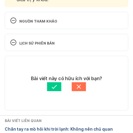
NGUỒN THAM KHẢO
Sweaty Face and Head
LỊCH SỬ PHIÊN BẢN
https://www.sweathelp.org/where-do-you-
sweat/sweaty-face-and-head.html
Phiên bản hiện tại
Ngày truy cập: 23/2/2022
24/02/2022
Tác giả: 
Ngọc Quyên
Bài viết này có hữu ích với bạn?
Excessive Sweating (Hyperhidrosis)
Tham vấn y khoa: 
Bác sĩ Nguyễn Thường Hanh
Cập nhật bởi: 
Trương Phương Đài
https://www.yalemedicine.org/conditions/excessive
-sweating
Ngày truy cập: 23/2/2022
BÀI VIẾT LIÊN QUAN
Chân tay ra mồ hôi khi trời lạnh: Không nên chủ quan
Hyperhidrosis: Causes, Symptoms, Treatment & 