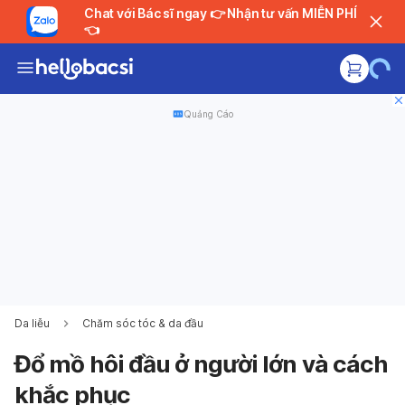
Chat với Bác sĩ ngay 👉 Nhận tư vấn MIỄN PHÍ
👈
Quảng Cáo
Da liễu
Chăm sóc tóc & da đầu
Đổ mồ hôi đầu ở người lớn và cách
khắc phục