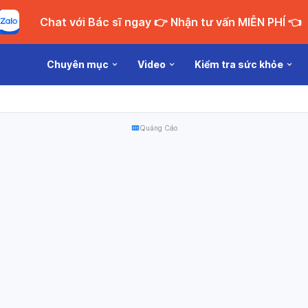
Chat với Bác sĩ ngay 👉 Nhận tư vấn MIỄN PHÍ 👈
Chuyên mục
Video
Kiểm tra sức khỏe
Quảng Cáo