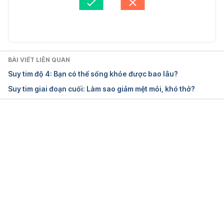
Cập nhật bởi: 
Bác sĩ Nguyễn Thường Hanh
https://www.webmd.com/heart-disease/heart-
failure/heart-failure-treatment-by-stage
Ngày truy cập: 05.06.2019
BÀI VIẾT LIÊN QUAN
Suy tim độ 4: Bạn có thể sống khỏe được bao lâu?
How long can a person live with congestive 
Suy tim giai đoạn cuối: Làm sao giảm mệt mỏi, khó thở?
heart failure?
https://www.medicalnewstoday.com/articles/32153
8.php
Đang tải....
Ngày truy cập: 05.06.2019