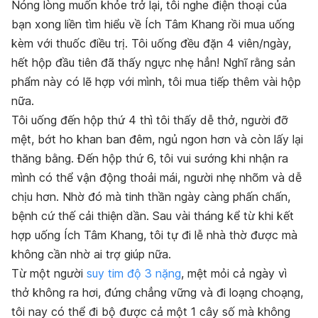
Nóng lòng muốn khỏe trở lại, tôi nghe điện thoại của
bạn xong liền tìm hiểu về Ích Tâm Khang rồi mua uống
kèm với thuốc điều trị. Tôi uống đều đặn 4 viên/ngày,
hết hộp đầu tiên đã thấy ngực nhẹ hẳn! Nghĩ rằng sản
phẩm này có lẽ hợp với mình, tôi mua tiếp thêm vài hộp
nữa.
Tôi uống đến hộp thứ 4 thì tôi thấy dễ thở, người đỡ
mệt, bớt ho khan ban đêm, ngủ ngon hơn và còn lấy lại
thăng bằng. Đến hộp thứ 6, tôi vui sướng khi nhận ra
mình có thể vận động thoải mái, người nhẹ nhõm và dễ
chịu hơn. Nhờ đó mà tinh thần ngày càng phấn chấn,
bệnh cứ thế cải thiện dần. Sau vài tháng kể từ khi kết
hợp uống Ích Tâm Khang, tôi tự đi lễ nhà thờ được mà
không cần nhờ ai trợ giúp nữa.
Từ một người
suy tim độ 3 nặng
, mệt mỏi cả ngày vì
thở không ra hơi, đứng chẳng vững và đi loạng choạng,
tôi nay có thể đi bộ được cả một 1 cây số mà không