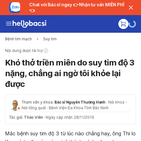
Chat với Bác sĩ ngay 👉 Nhận tư vấn MIỄN PHÍ
👈
Bệnh tim mạch
Suy tim
Nội dung được tài trợ
Khó thở triền miên do suy tim độ 3
nặng, chẳng ai ngờ tôi khỏe lại
được
Tham vấn y khoa:
Bác sĩ Nguyễn Thường Hanh
·
Nội khoa -
Nội tổng quát
·
Bệnh Viện Đa Khoa Tỉnh Bắc Ninh
Tác giả:
Thảo Viên
·
Ngày cập nhật: 28/11/2019
Mắc bệnh suy tim độ 3 từ lúc nào chẳng hay, ông Thi lo