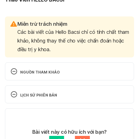
Miễn trừ trách nhiệm
Các bài viết của Hello Bacsi chỉ có tính chất tham
khảo, không thay thế cho việc chẩn đoán hoặc
điều trị y khoa.
NGUỒN THAM KHẢO
What’s to know about congestive heart failure?
LỊCH SỬ PHIÊN BẢN
https://www.medicalnewstoday.com/articles/31784
8.php
Phiên bản hiện tại
Ngày truy cập: 05.06.2019
28/11/2019
Tác giả: 
Thảo Viên
Bài viết này có hữu ích với bạn?
Heart Failure Treatment by Stage
Tham vấn y khoa: 
Bác sĩ Nguyễn Thường Hanh