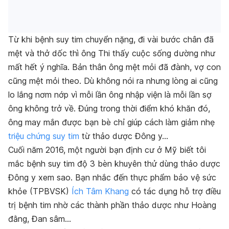
Từ khi bệnh suy tim chuyển nặng, đi vài bước chân đã
mệt và thở dốc thì ông Thi thấy cuộc sống dường như
mất hết ý nghĩa. Bản thân ông mệt mỏi đã đành, vợ con
cũng mệt mỏi theo. Dù không nói ra nhưng lòng ai cũng
lo lắng nơm nớp vì mỗi lần ông nhập viện là mỗi lần sợ
ông không trở về. Đúng trong thời điểm khó khăn đó,
ông may mắn được bạn bè chỉ giúp cách làm giảm nhẹ
triệu chứng suy tim
từ thảo dược Đông y…
Cuối năm 2016, một người bạn định cư ở Mỹ biết tôi
mắc bệnh suy tim độ 3 bèn khuyên thử dùng thảo dược
Đông y xem sao. Bạn nhắc đến thực phẩm bảo vệ sức
khỏe (TPBVSK)
Ích Tâm Khang
có tác dụng hỗ trợ điều
trị bệnh tim nhờ các thành phần thảo dược như Hoàng
đằng, Đan sâm…