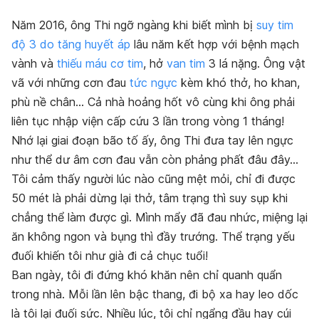
Năm 2016, ông Thi ngỡ ngàng khi biết mình bị
suy tim
độ 3 do tăng huyết áp
lâu năm kết hợp với bệnh mạch
vành và
thiếu máu cơ tim
, hở
van tim
3 lá nặng. Ông vật
vã với những cơn đau
tức ngực
kèm khó thở, ho khan,
phù nề chân… Cả nhà hoảng hốt vô cùng khi ông phải
liên tục nhập viện cấp cứu 3 lần trong vòng 1 tháng!
Nhớ lại giai đoạn bão tố ấy, ông Thi đưa tay lên ngực
như thể dư âm cơn đau vẫn còn phảng phất đâu đây…
Tôi cảm thấy người lúc nào cũng mệt mỏi, chỉ đi được
50 mét là phải dừng lại thở, tâm trạng thì suy sụp khi
chẳng thể làm được gì. Mình mẩy đã đau nhức, miệng lại
ăn không ngon và bụng thì đầy trướng. Thể trạng yếu
đuối khiến tôi như già đi cả chục tuổi!
Ban ngày, tôi đi đứng khó khăn nên chỉ quanh quẩn
trong nhà. Mỗi lần lên bậc thang, đi bộ xa hay leo dốc
là tôi lại đuối sức. Nhiều lúc, tôi chỉ ngẩng đầu hay cúi