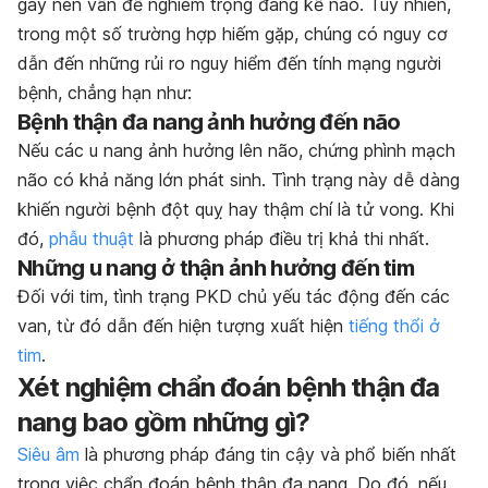
gây nên vấn đề nghiêm trọng đáng kể nào. Tuy nhiên,
trong một số trường hợp hiếm gặp, chúng có nguy cơ
dẫn đến những rủi ro nguy hiểm đến tính mạng người
bệnh, chẳng hạn như:
Bệnh thận đa nang ảnh hưởng đến não
Nếu các u nang ảnh hưởng lên não, chứng phình mạch
não có khả năng lớn phát sinh. Tình trạng này dễ dàng
khiến người bệnh đột quỵ hay thậm chí là tử vong. Khi
đó,
phẫu thuật
là phương pháp điều trị khả thi nhất.
Những u nang ở thận ảnh hưởng đến tim
Đối với tim, tình trạng PKD chủ yếu tác động đến các
van, từ đó dẫn đến hiện tượng xuất hiện
tiếng thổi ở
tim
.
Xét nghiệm chẩn đoán bệnh thận đa
nang bao gồm những gì?
Siêu âm
là phương pháp đáng tin cậy và phổ biến nhất
trong việc chẩn đoán bệnh thận đa nang. Do đó, nếu