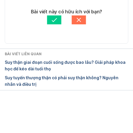
https://www.niddk.nih.gov/health-
18/02/2020
information/kidney-disease/polycystic-kidney-
Tác giả: 
Ngọc Vũ
Bài viết này có hữu ích với bạn?
disease/what-is-pkd. Ngày truy cập 28/10/2019.
Tham vấn y khoa: 
Bác sĩ Nguyễn Thường Hanh
Cập nhật bởi: 
Bác sĩ Nguyễn Thường Hanh
Polycystic kidney disease. 
https://www.kidneyfund.org/kidney-disease/other-
kidney-conditions/polycystic-kidney-disease.html. 
Ngày truy cập 28/10/2019.
BÀI VIẾT LIÊN QUAN
Suy thận giai đoạn cuối sống được bao lâu? Giải pháp khoa
học để kéo dài tuổi thọ
Suy tuyến thượng thận có phải suy thận không? Nguyên
nhân và điều trị
Đang tải....