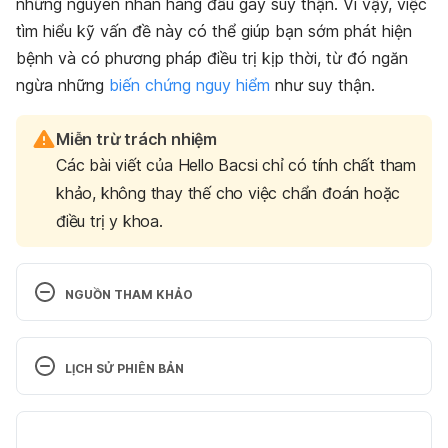
những nguyên nhân hàng đầu gây suy thận. Vì vậy, việc
tìm hiểu kỹ vấn đề này có thể giúp bạn sớm phát hiện
bệnh và có phương pháp điều trị kịp thời, từ đó ngăn
ngừa những
biến chứng nguy hiểm
như suy thận.
Miễn trừ trách nhiệm
Các bài viết của Hello Bacsi chỉ có tính chất tham
khảo, không thay thế cho việc chẩn đoán hoặc
điều trị y khoa.
NGUỒN THAM KHẢO
Polycystic Kidney Disease. 
https://www.kidney.org/atoz/content/polycystic. 
LỊCH SỬ PHIÊN BẢN
Ngày truy cập 28/10/2019.
Phiên bản hiện tại
What Is Polycystic Kidney Disease? 