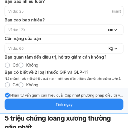
Bạn bao nhiêu tuổi?
(năm)
Bạn cao bao nhiêu?
cm
Cân nặng của bạn
kg
Bạn quan tâm đến điều trị, hỗ trợ giảm cân không?
Có
Không
Bạn có biết về 2 loại thuốc GIP và GLP-1?
*Là nhóm thuốc mới có hiệu quả mạnh mẽ trong điều trị tăng cần và tiểu đường tuýp 2.
Có
Không
Nhận tư vấn giảm cân hiệu quả: Cập nhật phương pháp điều trị và
hỗ trợ từ chuyên gia qua email.
Tính ngay
5 triệu chứng loãng xương thường
gặp nhất