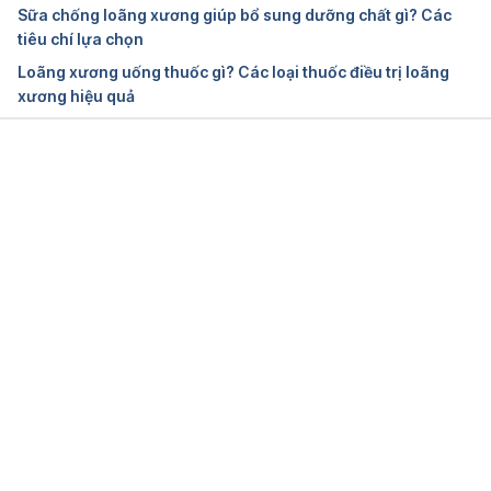
Osteoporosis Overview. 
Sữa chống loãng xương giúp bổ sung dưỡng chất gì? Các
https://www.bones.nih.gov/health-
tiêu chí lựa chọn
info/bone/osteoporosis/overview
. Ngày truy cập: 
Loãng xương uống thuốc gì? Các loại thuốc điều trị loãng
03/08/2021
xương hiệu quả
Overview-Osteoporosis. 
https://www.nhs.uk/conditions/osteoporosis/
. Ngày 
truy cập: 03/08/2021
Đang tải....
Osteoporosis. 
https://www.versusarthritis.org/about-
arthritis/conditions/osteoporosis/
. Ngày truy cập: 
03/08/2021
Osteoporosis. 
https://patient.info/bones-joints-
muscles/osteoporosis-leaflet
. Ngày truy cập: 
03/08/2021