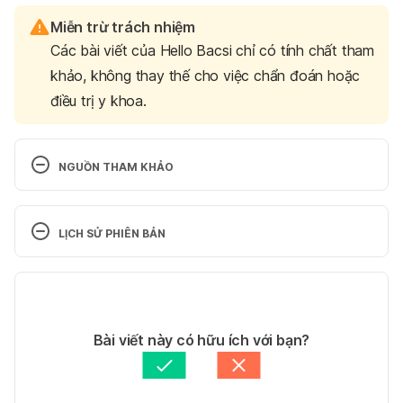
Miễn trừ trách nhiệm
Các bài viết của Hello Bacsi chỉ có tính chất tham
khảo, không thay thế cho việc chẩn đoán hoặc
điều trị y khoa.
NGUỒN THAM KHẢO
 Paracetamol for adults
LỊCH SỬ PHIÊN BẢN
https://www.nhs.uk/medicines/paracetamol-for-
Phiên bản hiện tại
adults/
19/10/2023
Ngày truy cập: 08.10.2023
Tác giả: 
Linh Do
Bài viết này có hữu ích với bạn?
Tham vấn y khoa: 
Bác sĩ Hoàng Công Tuấn
 Paracetamol (Acetaminophen): mechanisms of 
Cập nhật bởi: 
Tố Quyên
action