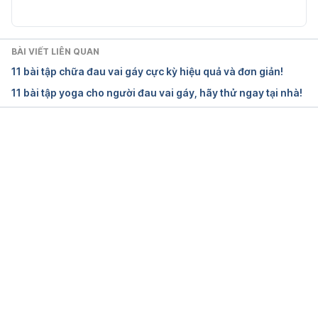
https://pubmed.ncbi.nlm.nih.gov/18811827/#:~:text
=
BÀI VIẾT LIÊN QUAN
11 bài tập chữa đau vai gáy cực kỳ hiệu quả và đơn giản!
Ngày truy cập: 08.10.2023
11 bài tập yoga cho người đau vai gáy, hãy thử ngay tại nhà!
 NSAIDs
https://www.nhs.uk/conditions/nsaids/
Đang tải....
Ngày truy cập: 08.10.2023
 NSAIDs (Nonsteroidal Anti-Inflammatory Drugs)
https://my.clevelandclinic.org/health/treatments/110
86-non-steroidal-anti-inflammatory-medicines-
nsaids
Ngày truy cập: 08.10.2023