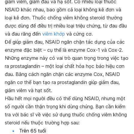
giảm viêm, giảm đau và hạ sốt. Có nhiều loại thuốc
NSAID khác nhau, bao gồm cả loại không kê đơn và
loại kê đơn. Thuốc chống viêm không steroid thường
được dùng để điều trị nhiều loại triệu chứng, từ đau đầu
và đau răng đến
viêm khớp
và cứng cơ.
Để giúp giảm đau, NSAID ngăn chặn tác dụng của các
enzyme đặc biệt – cụ thể là enzyme Cox-1 và Cox-2.
Những enzyme này có vai trò quan trọng trong việc tạo
ra prostaglandin – một loại chất hóa học báo hiệu cơn
đau. Bằng cách ngăn chặn các enzyme Cox, NSAID
ngăn cơ thể bạn tạo ra prostaglandin giúp giảm đau,
giảm viêm và hạt sốt.
Hầu hết mọi người đều có thể dùng NSAID, nhưng một
số người cần thận trọng khi dùng chúng. Bạn cần kiểm
tra với bác sĩ về việc sử dụng thuốc chống viêm không
steroid nếu thuộc trường hợp sau:
Trên 65 tuổi