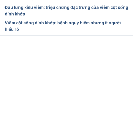
content/uploads/2016/06/HD%C4%90T-
Đau lưng kiểu viêm: triệu chứng đặc trưng của viêm cột sống
C%C6%A1-X%C6%B0%C6%A1ng-
dính khớp
Kh%E1%BB%9Bp.pdf
. Ngày truy cập 27/10/2020.
Viêm cột sống dính khớp: bệnh nguy hiểm nhưng ít người
hiểu rõ
Đang tải....