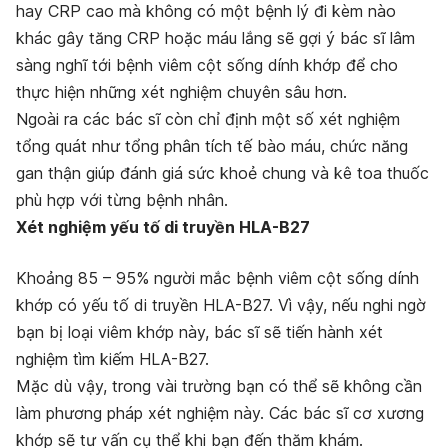
hay CRP cao mà không có một bệnh lý đi kèm nào
khác gây tăng CRP hoặc máu lắng sẽ gợi ý bác sĩ lâm
sàng nghĩ tới bệnh viêm cột sống dính khớp để cho
thực hiện những xét nghiệm chuyên sâu hơn.
Ngoài ra các bác sĩ còn chỉ định một số xét nghiệm
tổng quát như tổng phân tích tế bào máu, chức năng
gan thận giúp đánh giá sức khoẻ chung và kê toa thuốc
phù hợp với từng bệnh nhân.
Xét nghiệm yếu tố di truyền HLA-B27
Khoảng 85 – 95% người mắc bệnh viêm cột sống dính
khớp có yếu tố di truyền HLA-B27. Vì vậy, nếu nghi ngờ
bạn bị loại viêm khớp này, bác sĩ sẽ tiến hành xét
nghiệm tìm kiếm HLA-B27.
Mặc dù vậy, trong vài trường bạn có thể sẽ không cần
làm phương pháp xét nghiệm này. Các bác sĩ cơ xương
khớp sẽ tư vấn cụ thể khi bạn đến thăm khám.