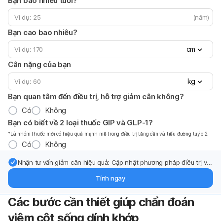
Bạn bao nhiêu tuổi?
(năm)
Bạn cao bao nhiêu?
cm
Cân nặng của bạn
kg
Bạn quan tâm đến điều trị, hỗ trợ giảm cân không?
Có
Không
Bạn có biết về 2 loại thuốc GIP và GLP-1?
*Là nhóm thuốc mới có hiệu quả mạnh mẽ trong điều trị tăng cần và tiểu đường tuýp 2.
Có
Không
Nhận tư vấn giảm cân hiệu quả: Cập nhật phương pháp điều trị và
hỗ trợ từ chuyên gia qua email.
Tính ngay
Các bước cần thiết giúp chẩn đoán
viêm cột sống dính khớp