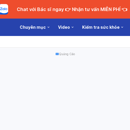
Chat với Bác sĩ ngay 👉 Nhận tư vấn MIỄN PHÍ 👈
Chuyên mục
Video
Kiểm tra sức khỏe
Quảng Cáo