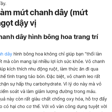
ầy.
làm mứt chanh dây (mứt
gọt dậy vị
hanh dây hình bông hoa trang trí
nh dây
hình bông hoa không chỉ giúp bạn “thổi làn
 mà còn mang lại nhiều lợi ích sức khỏe. Vỏ chanh
úp kích thích nhu động ruột, làm thức ăn đi qua
hế tình trạng táo bón. Đặc biệt, vỏ chanh leo rất
chặn sự hấp thụ carbohydrate. Vì lý do này mà vỏ
 kiểm soát và làm giảm lượng đường trong máu.
uả này còn rất giàu chất chống oxy hóa, hỗ trợ đẩy
o có hại cho cơ thể. Với vô vàn công dụng tuyệt vời