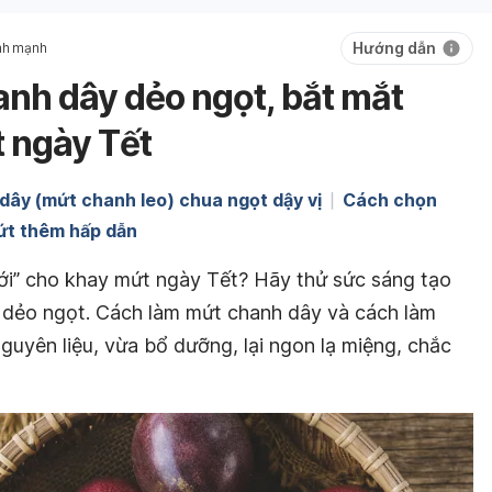
Hướng dẫn
nh mạnh
nh dây dẻo ngọt, bắt mắt
t ngày Tết
ây (mứt chanh leo) chua ngọt dậy vị
Cách chọn
ứt thêm hấp dẫn
ới” cho khay mứt ngày Tết? Hãy thử sức sáng tạo
 dẻo ngọt. Cách làm mứt chanh dây và cách làm
uyên liệu, vừa bổ dưỡng, lại ngon lạ miệng, chắc