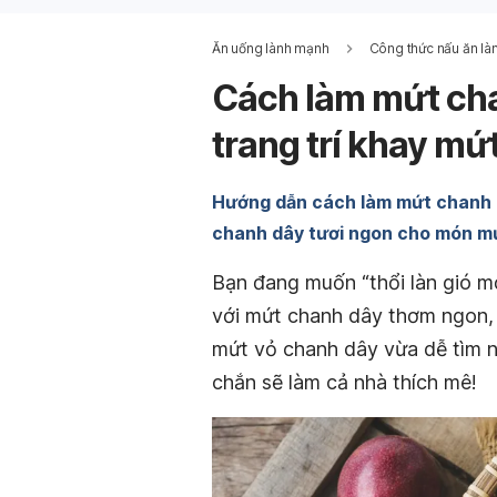
Ăn uống lành mạnh
Công thức nấu ăn là
Cách làm mứt cha
trang trí khay mứ
Hướng dẫn cách làm mứt chanh d
chanh dây tươi ngon cho món m
Bạn đang muốn “thổi làn gió m
với mứt chanh dây thơm ngon,
mứt vỏ chanh dây vừa dễ tìm ng
chắn sẽ làm cả nhà thích mê!