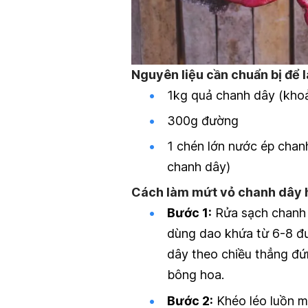
Nguyên liệu cần chuẩn bị để
1kg quả chanh dây (khoản
300g đường
1 chén lớn nước ép chan
chanh dây)
Cách làm mứt vỏ chanh dây h
Bước 1:
Rửa sạch chanh 
dùng dao khứa từ 6-8 đ
dây theo chiều thẳng đứ
bông hoa.
Bước 2:
Khéo léo luồn m