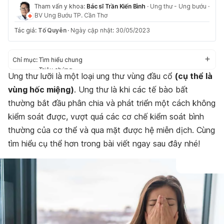
Tham vấn y khoa:
Bác sĩ Trần Kiến Bình
·
Ung thư - Ung bướu
·
BV Ung Bướu TP. Cần Thơ
Tác giả:
Tố Quyên
·
Ngày cập nhật: 30/05/2023
Chỉ mục:
Tìm hiểu chung
Triệu chứng
Ung thư lưỡi là một loại ung thư vùng đầu cổ
(cụ thể là
Nguyên nhân
vùng hốc miệng)
. Ung thư là khi các tế bào bất
Chẩn đoán và điều trị
thường bắt đầu phân chia và phát triển một cách không
kiểm soát được, vượt quá các cơ chế kiểm soát bình
thường của cơ thể và qua mặt được hệ miễn dịch. Cùng
tìm hiểu cụ thể hơn trong bài viết ngay sau đây nhé!