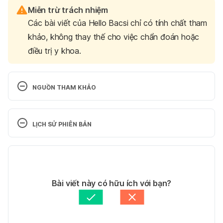
Miễn trừ trách nhiệm
Các bài viết của Hello Bacsi chỉ có tính chất tham
khảo, không thay thế cho việc chẩn đoán hoặc
điều trị y khoa.
NGUỒN THAM KHẢO
Tongue cancer. 
http://www.mayoclinic.org/diseases-
LỊCH SỬ PHIÊN BẢN
conditions/tongue-cancer/basics/definition/con-
20036635. Ngày truy cập: 21/07/2016
Phiên bản hiện tại
Tongue cancer. 
30/05/2023
http://www.cancerresearchuk.org/about-
Tác giả: 
Tố Quyên
Bài viết này có hữu ích với bạn?
cancer/cancers-in-general/cancer-
Tham vấn y khoa: 
Bác sĩ Trần Kiến Bình
questions/tongue-
Cập nhật bởi: 
Trúc Phạm
cancer#bxPWmovYbOcbVWRF.99. Ngày truy cập: 