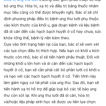
bỏ ung thư. Hóa trị, xạ trị và điều trị bằng thuốc nhắm
mục tiêu cũng có thể được khuyến nghị. Bác sĩ sẽ chỉ
định phương pháp điều trị bệnh ung thư lưỡi phụ thuộc
vào kích thước của khối u,
giai đoạn bệnh
và liệu bệnh
đã di căn đến các hạch bạch huyết ở cổ hay chưa,
sức
khỏe tổng thể, bệnh lý nền kèm theo
.
Dựa vào tình trạng hiện tại của bạn, bác sĩ sẽ xem xét
các lựa chọn điều trị thích hợp. Nếu bạn có khối u kích
thước còn nhỏ, bác sĩ sẽ tiến hành phẫu thuật. Đối với
những khối u lớn hơn và di căn đến các hạch bạch
huyết ở cổ, bạn sẽ cần phải cắt bỏ phần lưỡi có khối u
và nạo vét các hạch bạch huyết ở cổ. Tiến trình này
làm giảm nguy cơ tái phát của ung thư. Sau đó, bạn sẽ
tiến hành xạ trị hỗ trợ để giúp loại bỏ các tế bào ung
thư còn sót lại.
Khi ung thư lưỡi đã di căn, hóa trị
và/hoặc liệu pháp sinh học sẽ được ưu tiên lựa chọn.