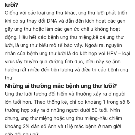
lưỡi?
Giống với các loại ung thư khác, ung thư lưỡi phát triển
khi có sự thay đổi DNA và dẫn đến kích hoạt các gen
gây ung thư hoặc làm các gen ức chế u không hoạt
động. Hầu hết các bệnh ung thư miệng,kể cả ung thư
lưỡi, là ung thư biểu mô tế bào vảy. Ngoài ra, nguyên
nhân của bệnh ung thư lưỡi là do kết hợp với HPV – loại
virus lây truyền qua đường tình dục, điều này sẽ ảnh
hưởng rất nhiều đến tiên lượng và điều trị các bệnh ung
thư.
Những ai thường mắc bệnh ung thư lưỡi?
Ung thư lưỡi tương đối hiếm và thường xảy ra ở người
lớn tuổi hơn. Theo thống kê, chỉ có khoảng 1 trong số 8
trường hợp xảy ra ở những người dưới 50 tuổi. Nhìn
chung, ung thư miệng hoặc ung thư miệng-hầu chiếm
khoảng 2% dân số Anh và tỉ lệ mắc bệnh ở nam giới
gấp đôi phụ nữ.