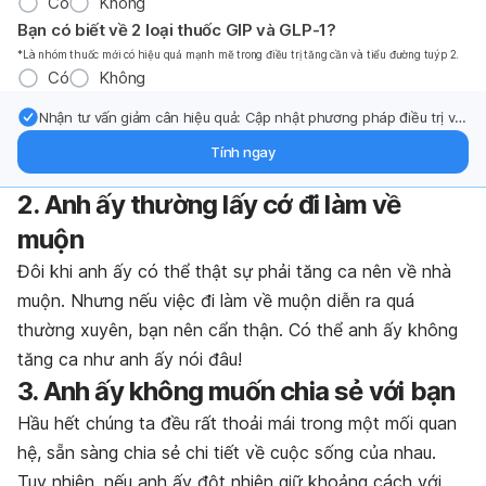
Có
Không
Bạn có biết về 2 loại thuốc GIP và GLP-1?
*Là nhóm thuốc mới có hiệu quả mạnh mẽ trong điều trị tăng cần và tiểu đường tuýp 2.
Có
Không
Nhận tư vấn giảm cân hiệu quả: Cập nhật phương pháp điều trị và
hỗ trợ từ chuyên gia qua email.
Tính ngay
2. Anh ấy thường lấy cớ đi làm về
muộn
Đôi khi anh ấy có thể thật sự phải tăng ca nên về nhà
muộn. Nhưng nếu việc đi làm về muộn diễn ra quá
thường xuyên, bạn nên cẩn thận. Có thể anh ấy không
tăng ca như anh ấy nói đâu!
3. Anh ấy không muốn chia sẻ với bạn
Hầu hết chúng ta đều rất thoải mái trong một mối quan
hệ, sẵn sàng chia sẻ chi tiết về cuộc sống của nhau.
Tuy nhiên, nếu anh ấy đột nhiên giữ khoảng cách với