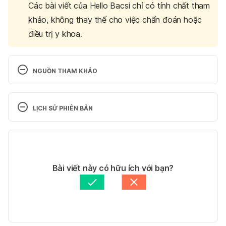
Các bài viết của Hello Bacsi chỉ có tính chất tham
khảo, không thay thế cho việc chẩn đoán hoặc
điều trị y khoa.
NGUỒN THAM KHẢO
10 Ways to Catch a 
Liar. http://www.webmd.com/balance/features/10-
LỊCH SỬ PHIÊN BẢN
ways-catch-liar#2. Ngày truy cập 19/09/201
Phiên bản hiện tại
10 Sure Signs You’re Being 
Deceived. https://brightside.me/inspiration-
08/09/2020
relationships/10-sure-signs-youre-being-deceived-
Tác giả: 
Tố Quyên
Bài viết này có hữu ích với bạn?
376410/. Ngày truy cập 19/09/201
Tham vấn y khoa: 
Bác sĩ Nguyễn Thường Hanh
Cập nhật bởi: 
Trương Phương Đài