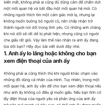
biến mất, không phải ai cũng đủ dũng cảm để chấm dứt
một mối quan hệ và bắt đầu một mối quan hệ mới. Có
những người thích tìm một cảm giác mới lạ, nhưng lại
không muốn buông bỏ người cũ, nên chấp nhận trở
thành người nói dối trong tình yêu. Có những anh chàng
khi nói dối sẽ rất dễ bị phát hiện, nhưng cũng có người
che giấu rất giỏi. Vậy làm thế nào nhận ra anh ấy đang
lừa dối bạn? Hãy đọc bài viết dưới đây nhé.
1. Anh ấy lo lắng hoặc không cho bạn
xem điện thoại của anh ấy
Không phải ai cũng thích thú khi người khác chạm vào
những đồ dùng cá nhân của mình. Tuy nhiên, trong một
mối quan hệ, anh ấy vẫn để cho bạn xem điện thoại nếu
như anh ấy không có điều gì muốn giấu. Nếu bạn tình cờ
lấy điện thoại của người yêu và phản ứng của anh ấy
trở nên quá mạnh và tiêu cực, có thể anh ấy đang muốn