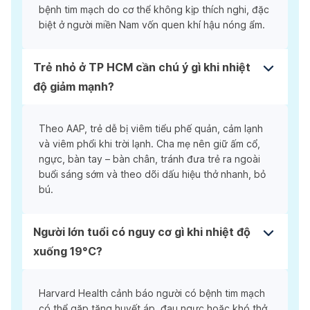
bệnh tim mạch do cơ thể không kịp thích nghi, đặc
biệt ở người miền Nam vốn quen khí hậu nóng ẩm.
Trẻ nhỏ ở TP HCM cần chú ý gì khi nhiệt
độ giảm mạnh?
Theo AAP, trẻ dễ bị viêm tiểu phế quản, cảm lạnh
và viêm phổi khi trời lạnh. Cha mẹ nên giữ ấm cổ,
ngực, bàn tay – bàn chân, tránh đưa trẻ ra ngoài
buổi sáng sớm và theo dõi dấu hiệu thở nhanh, bỏ
bú.
Người lớn tuổi có nguy cơ gì khi nhiệt độ
xuống 19°C?
Harvard Health cảnh báo người có bệnh tim mạch
có thể gặp tăng huyết áp, đau ngực hoặc khó thở