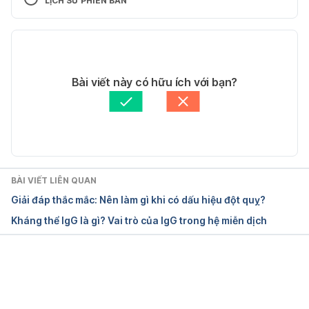
LỊCH SỬ PHIÊN BẢN
Illness.
Phiên bản hiện tại
https://www.cdc.gov/disasters/winter/index.html
28/11/2025
Ngày truy cập 28/11/2025.
Tác giả: 
Hong Anh
Bài viết này có hữu ích với bạn?
Tham vấn chuyên môn: 
Thạc sĩ Nguyễn Hoàng Anh 
CDC – Flu & Cold Weather.
Khoa
Cập nhật bởi: 
Hong Anh
https://www.cdc.gov/flu/about/season/flu-
season.htm
BÀI VIẾT LIÊN QUAN
Ngày truy cập 28/11/2025.
Giải đáp thắc mắc: Nên làm gì khi có dấu hiệu đột quỵ?
Kháng thể IgG là gì? Vai trò của IgG trong hệ miễn dịch
WHO – Chronic Respiratory Diseases & Cold Air 
Trigger.
https://www.who.int/health-topics/chronic-
Đang tải....
respiratory-diseases