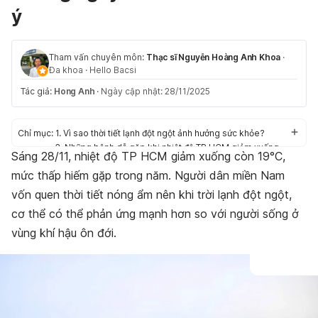
ý
Tham vấn chuyên môn:
Thạc sĩ Nguyễn Hoàng Anh Khoa
·
Đa khoa
·
Hello Bacsi
Tác giả:
Hong Anh
·
Ngày cập nhật: 28/11/2025
Chỉ mục:
1. Vì sao thời tiết lạnh đột ngột ảnh hưởng sức khỏe?
2. Những bệnh dễ gặp khi nhiệt độ TP HCM giảm xuống
Sáng 28/11, nhiệt độ TP HCM giảm xuống còn 19°C,
19°C
mức thấp hiếm gặp trong năm. Người dân miền Nam
3. Làm sao bảo vệ sức khỏe khi nhiệt độ TP HCM giảm
xuống 19°C?
vốn quen thời tiết nóng ẩm nên khi trời lạnh đột ngột,
4. Khi nào cần gặp bác sĩ?
cơ thể có thể phản ứng mạnh hơn so với người sống ở
Kết luận
vùng khí hậu ôn đới.