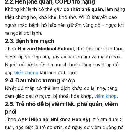
2.2. Hen phế quản, COPD trở nặng
Không khí lạnh có thể gây
co thắt phế quản
, làm nặng
triệu chứng ho, khò khè, khó thở. WHO khuyến cáo
người mắc bệnh hô hấp nên giữ ấm vùng cổ – ngực khi
ra ngoài trời lạnh.
2.3. Bệnh tim mạch
Theo
Harvard Medical School
, thời tiết lạnh làm tăng
huyết áp và nhịp tim, gây áp lực lên tim và mạch máu.
Người có bệnh nền tim mạch hoặc tăng huyết áp dễ
gặp
biến chứng
khi lạnh đột ngột.
2.4. Đau nhức xương khớp
Nhiệt độ thấp có thể làm dịch khớp co lại nhẹ, tăng
cảm giác đau ở người bị thoái hóa khớp,
viêm khớp
.
2.5. Trẻ nhỏ dễ bị viêm tiểu phế quản, viêm
phổi
Theo
AAP (Hiệp hội Nhi khoa Hoa Kỳ)
, trẻ em dưới 5
tuổi, đặc biệt là trẻ sơ sinh, có nguy cơ viêm đường hô