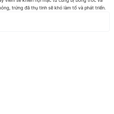
ây viêm sẽ khiến nội mạc tử cung bị bong tróc và
ỏng, trứng đã thụ tinh sẽ khó làm tổ và phát triển.