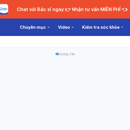
Chat với Bác sĩ ngay 👉 Nhận tư vấn MIỄN PHÍ 👈
Chuyên mục
Video
Kiểm tra sức khỏe
Quảng Cáo