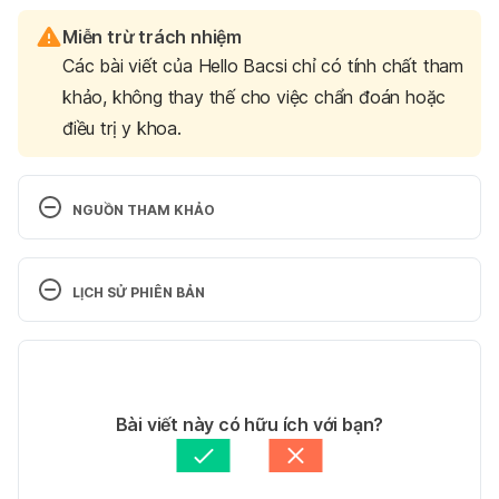
Miễn trừ trách nhiệm
Các bài viết của Hello Bacsi chỉ có tính chất tham
khảo, không thay thế cho việc chẩn đoán hoặc
điều trị y khoa.
NGUỒN THAM KHẢO
1. Contraceptive Pill 
https://www.fpv.org.au/for-
you/contraception/daily-contraceptive-
LỊCH SỬ PHIÊN BẢN
pills/contraceptive-pill
 Ngày truy cập:10/9/2021
Phiên bản hiện tại
2. Birthcontrol pills 
https://www.plannedparenthood.org/learn/birth-
24/04/2023
control/birth-control-pill
 Ngày truy cập: 10/9/2021
Tác giả: 
Ngân Phạm
Bài viết này có hữu ích với bạn?
Tham vấn y khoa: 
Hội Phụ Sản TP. Hồ Chí Minh
3. How do I use the birth control pill? 
Cập nhật bởi: 
Ngân Phạm
https://www.plannedparenthood.org/learn/birth-