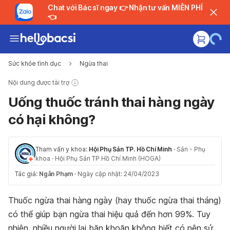
Chat với Bác sĩ ngay 👉 Nhận tư vấn MIỄN PHÍ
👈
Sức khỏe tình dục
Ngừa thai
Nội dung được tài trợ
Uống thuốc tránh thai hàng ngày
có hại không?
Tham vấn y khoa:
Hội Phụ Sản TP. Hồ Chí Minh
·
Sản - Phụ
khoa
·
Hội Phụ Sản TP Hồ Chí Minh (HOGA)
Tác giả:
Ngân Phạm
·
Ngày cập nhật: 24/04/2023
Thuốc ngừa thai hàng ngày (hay thuốc ngừa thai tháng)
có thể giúp bạn ngừa thai hiệu quả đến hơn 99%. Tuy
nhiên, nhiều người lại băn khoăn không biết có nên sử