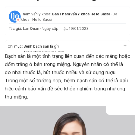
Tham vấn y khoa:
Ban Tham vấn Y khoa Hello Bacsi
·
Đa
khoa
·
Hello Bacsi
Tác giả:
Lan Quan
·
Ngày cập nhật: 19/01/2023
Chỉ mục:
Bệnh bạch sản là gì?
Triệu chứng thường gặp
Bạch sản là một tình trạng liên quan đến các mảng hoặc
Nguyên nhân gây bệnh
đốm trắng ở bên trong miệng. Nguyên nhân có thể là
Bệnh bạch sản miệng: Chẩn đoán và điều trị
Chế độ sinh hoạt phù hợp
do nhai thuốc lá, hút thuốc nhiều và sử dụng rượu.
Trong một số trường hợp, bệnh bạch sản có thể là dấu
hiệu cảnh báo vấn đề sức khỏe nghiêm trọng như ung
thư miệng.