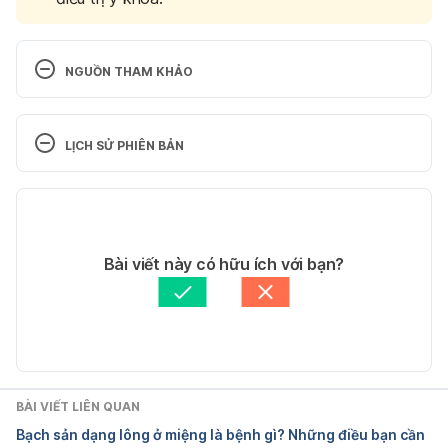
NGUỒN THAM KHẢO
Leukoplakia
LỊCH SỬ PHIÊN BẢN
https://www.mayoclinic.org/diseases-
conditions/leukoplakia/symptoms-causes/syc-
Phiên bản hiện tại
20354405 Ngày truy cập 19/01/2023
19/01/2023
Leukoplakia
Tác giả: 
Lan Quan
Bài viết này có hữu ích với bạn?
Tham vấn y khoa: 
Ban Tham vấn Y khoa Hello Bacsi
https://my.clevelandclinic.org/health/diseases/1765
Cập nhật bởi: 
Lan Quan
5-leukoplakia  Ngày truy cập 19/01/2023
Leukoplakia
BÀI VIẾT LIÊN QUAN
https://www.nhs.uk/conditions/leukoplakia/  Ngày 
Bạch sản dạng lông ở miệng là bệnh gì? Những điều bạn cần
truy cập 19/01/2023