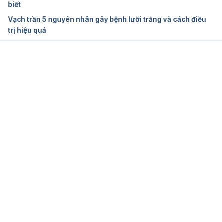
biết
Vạch trần 5 nguyên nhân gây bệnh lưỡi trắng và cách điều
Leukoplakia. 
trị hiệu quả
http://www.healthline.com/health/leukoplakia#Over
view1. Ngày truy cập 23/2/2017
Leukoplakia. http://www.webmd.com/oral-
Đang tải....
health/guide/dental-health-leukoplakia#1 . Ngày 
truy cập 23/2/2017