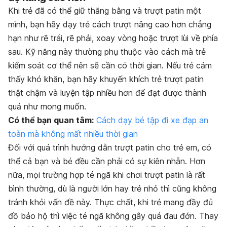
Khi trẻ đã có thể giữ thăng bằng và trượt patin một
mình, bạn hãy dạy trẻ cách trượt nâng cao hơn chẳng
hạn như rẽ trái, rẽ phải, xoay vòng hoặc trượt lùi về phía
sau. Kỹ năng này thường phụ thuộc vào cách mà trẻ
kiểm soát cơ thể nên sẽ cần có thời gian. Nếu trẻ cảm
thấy khó khăn, bạn hãy khuyến khích trẻ trượt patin
thật chậm và luyện tập nhiều hơn để đạt được thành
quả như mong muốn.
Có thể bạn quan tâm:
Cách dạy bé tập đi xe đạp an
toàn mà không mất nhiều thời gian
Đối với quá trình hướng dẫn trượt patin cho trẻ em, có
thể cả bạn và bé đều cần phải có sự kiên nhẫn. Hơn
nữa, mọi trường hợp té ngã khi chơi trượt patin là rất
bình thường, dù là người lớn hay trẻ nhỏ thì cũng không
tránh khỏi vấn đề này. Thực chất, khi trẻ mang đầy đủ
đồ bảo hộ thì việc té ngã không gây quá đau đớn. Thay