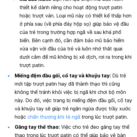
thiết kế dành riêng cho hoạt động trượt patin
hoặc trượt ván. Loại mũ này có thiết kế thấp hơn
ở phía sau (về phía đáy hộp sọ) giúp bảo vệ đầu
của trẻ trong trường hợp ngã về sau khá phổ
biến. Bên cạnh đó, cần đảm bảo mũ bảo hiểm
vừa vặn với đầu của trẻ và luôn nhớ thắt quai
dưới cằm để mũ không bị xê dịch, rơi ra trong khi
trượt patin.
Miếng đệm đầu gối, cổ tay và khuỷu tay:
Dù trẻ
mới tập trượt patin hay đã thành thạo thì cũng
không thể tránh khỏi việc bị ngã khi chơi bộ môn
này. Do đó, việc trang bị miếng đệm đầu gối, cổ tay
và khuỷu tay sẽ giúp trẻ ngăn ngừa được trầy xước
hoặc
chấn thương khi té ngã
trong lúc trượt patin.
Găng tay thể thao:
Việc cho trẻ đeo găng tay thể
thao trong lúc trượt patin có thể giúp bảo vệ bàn