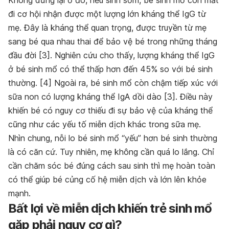
đi cơ hội nhận được một lượng lớn kháng thể IgG từ
mẹ. Đây là kháng thể quan trọng, được truyền từ mẹ
sang bé qua nhau thai để bảo vệ bé trong những tháng
đầu đời [3]. Nghiên cứu cho thấy, lượng kháng thể IgG
ở bé sinh mổ có thể thấp hơn đến 45% so với bé sinh
thường. [4] Ngoài ra, bé sinh mổ còn chậm tiếp xúc với
sữa non có lượng kháng thể IgA dồi dào [3]. Điều này
khiến bé có nguy cơ thiếu đi sự bảo vệ của kháng thể
cũng như các yếu tố miễn dịch khác trong sữa mẹ.
Nhìn chung, nỗi lo bé sinh mổ “yếu” hơn bé sinh thường
là có căn cứ. Tuy nhiên, mẹ không cần quá lo lắng. Chỉ
cần chăm sóc bé đúng cách sau sinh thì mẹ hoàn toàn
có thể giúp bé củng cố hệ miễn dịch và lớn lên khỏe
mạnh.
Bất lợi về miễn dịch khiến trẻ sinh mổ
gặp phải nguy cơ gì?