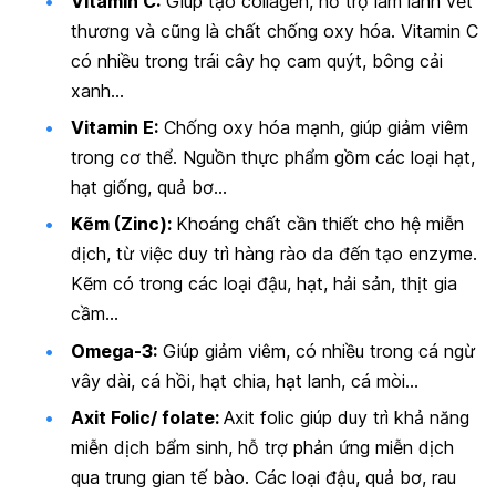
Vitamin C:
Giúp tạo collagen, hỗ trợ làm lành vết
thương và cũng là chất chống oxy hóa. Vitamin C
có nhiều trong trái cây họ cam quýt, bông cải
xanh…
Vitamin E:
Chống oxy hóa mạnh, giúp giảm viêm
trong cơ thể. Nguồn thực phẩm gồm các loại hạt,
hạt giống, quả bơ…
Kẽm (Zinc):
Khoáng chất cần thiết cho hệ miễn
dịch, từ việc duy trì hàng rào da đến tạo enzyme.
Kẽm có trong các loại đậu, hạt, hải sản, thịt gia
cầm…
Omega-3:
Giúp giảm viêm, có nhiều trong cá ngừ
vây dài, cá hồi, hạt chia, hạt lanh, cá mòi…
Axit Folic/ folate:
Axit folic giúp duy trì khả năng
miễn dịch bẩm sinh, hỗ trợ phản ứng miễn dịch
qua trung gian tế bào. Các loại đậu, quả bơ, rau