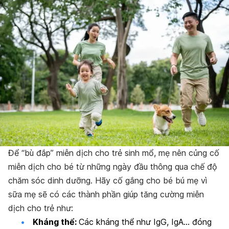
Để “bù đắp” miễn dịch cho trẻ sinh mổ, mẹ nên củng cố
miễn dịch cho bé từ những ngày đầu thông qua chế độ
chăm sóc dinh dưỡng. Hãy cố gắng cho bé bú mẹ vì
sữa mẹ sẽ có các thành phần giúp tăng cường miễn
dịch cho trẻ như:
Kháng thể:
Các kháng thể như IgG, IgA… đóng