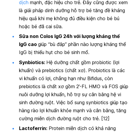
dịch
mạnh, đặc hiệu cho trẻ. Đây cũng được xem
là giải pháp dinh dưỡng hỗ trợ bé tăng đề kháng
hiệu quả khi mẹ không đủ điều kiện cho bé bú
hoặc bé đã cai sữa.
Sữa non Colos IgG 24h với lượng kháng thể
IgG cao
giúp “bù đắp” phần nào lượng kháng thể
IgG bị thiếu hụt cho bé sinh mổ.
Synbiotics:
Hệ dưỡng chất gồm probiotic (lợi
khuẩn) và prebiotics (chất xơ). Probiotics là các
vi khuẩn có lợi, chẳng hạn như Bifidus, còn
prebiotics là chất xơ gồm 2’-FL HMO và FOS giúp
nuôi dưỡng lợi khuẩn, hỗ trợ sự cân bằng hệ vi
sinh đường ruột. Việc bổ sung synbiotics giúp tạo
hàng rào lợi khuẩn khỏe mạnh và cân bằng, tăng
cường miễn dịch đường ruột cho trẻ. [12]
Lactoferrin:
Protein miễn dịch có khả năng