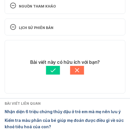
NGUỒN THAM KHẢO
1. C-Section Birth Associated with Numerous 
Health Conditions
LỊCH SỬ PHIÊN BẢN
https://www.center4research.org/c-section-birth-
Phiên bản hiện tại
health-risks/
 Ngày truy cập 17/3/2026 
02/06/2026
2. Cesarean versus Vaginal Delivery: Long term 
Tác giả: 
Lan Quan
Bài viết này có hữu ích với bạn?
infant outcomes and the Hygiene Hypothesis
Tham vấn y khoa: 
BS.CKI Lê Hồng Thiện
Cập nhật bởi: 
Ngân Phạm
https://pmc.ncbi.nlm.nih.gov/articles/PMC3110651/
Ngày truy cập 17/3/2026
3. Immune system: development and acquisition of 
BÀI VIẾT LIÊN QUAN
immunological competence
Nhận diện 6 triệu chứng thủy đậu ở trẻ em mà mẹ nên lưu ý
Kiểm tra màu phân của bé giúp mẹ đoán được điều gì về sức
https://pmc.ncbi.nlm.nih.gov/articles/PMC9432342
khoẻ tiêu hoá của con?
/
 Ngày truy cập 17/3/2026 