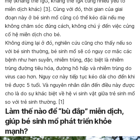
mẹ (kháng thể IgG, kháng thể IgA cùng nhiều yếu tố
miễn dịch khác) [3]. Cùng với đó, thời gian của giai
đoạn này ở bé sinh mổ cũng có thể kéo dài nếu mẹ
không chăm sóc đúng cách, không chú ý đến việc củng
cố hệ miễn dịch cho bé.
Không dừng lại ở đó, nghiên cứu cũng cho thấy nếu so
với bé sinh thường, bé sinh mổ sẽ có nguy cơ mắc các
bệnh như hen suyễn, nhiễm trùng, đặc biệt là nhiễm
trùng đường tiêu hóa, đường hô hấp và nhiễm trùng do
virus cao hơn. Nguy cơ này tiếp tục kéo dài cho đến khi
trẻ được 5 tuổi. Và nguyên nhân dẫn đến điều này được
cho là do sự khác biệt về hệ vi sinh vật giữa trẻ sinh mổ
so với trẻ sinh thường. [1]
Làm thế nào để “bù đắp” miễn dịch,
giúp bé sinh mổ phát triển khỏe
mạnh?