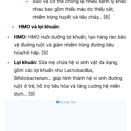
Bảo vệ cơ thể chống lại nhiều bệnh lý khác
nhau bao gồm thiếu máu do thiếu sắt,
nhiễm trùng huyết và tiêu chảy… [8]
HMO và lợi khuẩn:
HMO:
HMO nuôi dưỡng lợi khuẩn, tạo hàng rào bảo
vệ đường ruột và giảm nhiễm trùng đường tiêu
hóa/hô hấp. [9]
Lợi khuẩn:
Sữa mẹ chứa hệ vi sinh vật đa dạng,
gồm các lợi khuẩn như
Lactobacillus
,
Bifidobacterium
… giúp hình thành hệ vi sinh đường
ruột ở trẻ, hỗ trợ tiêu hóa và tăng cường hệ miễn
dịch… [9]
Quảng Cáo