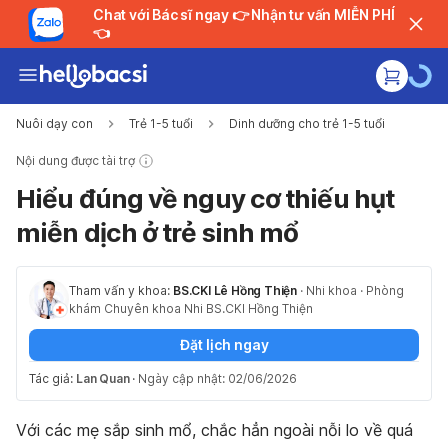
Chat với Bác sĩ ngay 👉 Nhận tư vấn MIỄN PHÍ
👈
Nuôi dạy con
Trẻ 1-5 tuổi
Dinh dưỡng cho trẻ 1-5 tuổi
Nội dung được tài trợ
Hiểu đúng về nguy cơ thiếu hụt
miễn dịch ở trẻ sinh mổ
Tham vấn y khoa:
BS.CKI Lê Hồng Thiện
·
Nhi khoa
·
Phòng
khám Chuyên khoa Nhi BS.CKI Hồng Thiện
Đặt lịch ngay
Tác giả:
Lan Quan
·
Ngày cập nhật: 02/06/2026
Với các mẹ sắp sinh mổ, chắc hẳn ngoài nỗi lo về quá