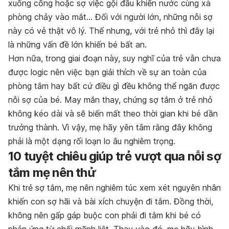
xuống cống hoặc sợ việc gội đầu khiến nước cùng xà
phòng chảy vào mắt… Đối với người lớn, những nỗi sợ
này có vẻ thật vô lý. Thế nhưng, với trẻ nhỏ thì đây lại
là những vấn đề lớn khiến bé bất an.
Hơn nữa, trong giai đoạn này, suy nghĩ của trẻ vẫn chưa
được logic nên việc bạn giải thích về sự an toàn của
phòng tắm hay bất cứ điều gì đều không thể ngăn được
nỗi sợ của bé. May mắn thay, chứng sợ tắm ở trẻ nhỏ
không kéo dài và sẽ biến mất theo thời gian khi bé dần
trưởng thành. Vì vậy, mẹ hãy yên tâm rằng đây không
phải là một dạng rối loạn lo âu nghiêm trọng.
10 tuyệt chiêu giúp trẻ vượt qua nỗi sợ
tắm mẹ nên thử
Khi trẻ sợ tắm, mẹ nên nghiêm túc xem xét nguyên nhân
khiến con sợ hãi và bài xích chuyện đi tắm. Đồng thời,
không nên gấp gáp buộc con phải đi tắm khi bé có