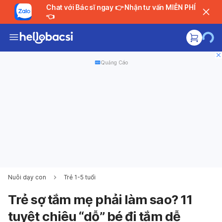
Chat với Bác sĩ ngay 👉 Nhận tư vấn MIỄN PHÍ
👈
Quảng Cáo
Nuôi dạy con
Trẻ 1-5 tuổi
Trẻ sợ tắm mẹ phải làm sao? 11
tuyệt chiêu “dỗ” bé đi tắm dễ