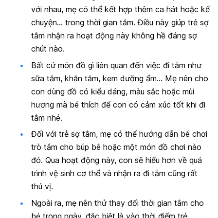
với nhau, mẹ có thể kết hợp thêm ca hát hoặc kể
chuyện… trong thời gian tắm. Điều này giúp trẻ sợ
tắm nhận ra hoạt động này không hề đáng sợ
chút nào.
Bất cứ món đồ gì liên quan đến việc đi tắm như
sữa tắm, khăn tắm, kem dưỡng ẩm… Mẹ nên cho
con dùng đồ có kiểu dáng, màu sắc hoặc mùi
hương mà bé thích để con có cảm xúc tốt khi đi
tắm nhé.
Đối với trẻ sợ tắm, mẹ có thể hướng dẫn bé chơi
trò tắm cho búp bê hoặc một món đồ chơi nào
đó. Qua hoạt động này, con sẽ hiểu hơn về quá
trình vệ sinh cơ thể và nhận ra đi tắm cũng rất
thú vị.
Ngoài ra, mẹ nên thử thay đổi thời gian tắm cho
bé trong ngày, đặc biệt là vào thời điểm trẻ