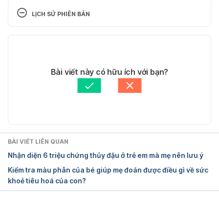
Difficulties http://www.parents.com/health/asthma/
LỊCH SỬ PHIÊN BẢN
signs-of-breathing-difficulty/ ngày truy cập 
25/08/2017
Phiên bản hiện tại
Breathing 
15/11/2019
Difficulty https://www.everydayhealth.com/breathin
Tác giả: 
Trần Lê Phương Uyên
Bài viết này có hữu ích với bạn?
g-difficulty/guide/ ngày truy cập 25/08/2017
Tham vấn y khoa: 
Bác sĩ Nguyễn Thường Hanh
Cập nhật bởi: 
Bác sĩ Nguyễn Thường Hanh
BÀI VIẾT LIÊN QUAN
Nhận diện 6 triệu chứng thủy đậu ở trẻ em mà mẹ nên lưu ý
Kiểm tra màu phân của bé giúp mẹ đoán được điều gì về sức
khoẻ tiêu hoá của con?