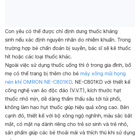
Con yêu có thể được chỉ định dung thuốc kháng
sinh nếu xác định nguyên nhân do nhiễm khuẩn. Trong
trường hợp bé chẩn đoán bị suyễn, bác sĩ sẽ kê thuốc
hít hoặc các loại thuốc khác.
Ngoài việc sử dụng thuốc uống thì ở trong gia đình, bố
mẹ có thể trang bị thêm cho bé
máy xông mũi họng
nén khí OMRON NE-C801KD
. NE-C801KD với thiết kế
công nghệ van ảo độc đáo (V.V.T), kích thước hạt
thuốc nhỏ mịn, dễ dàng thẩm thấu sâu tới túi phổi,
không làm hao hụt thuốc giúp hiệu quả xông cao. Bên
cạnh đó, thiết kế với bộ xông ngộ nghĩnh, màu sắc bắt
mắt, có mặt nạ dành riêng cho trẻ sơ sinh và trẻ nhỏ,
sản phẩm giúp các bé thoải mái và thích thú khi sử dụng