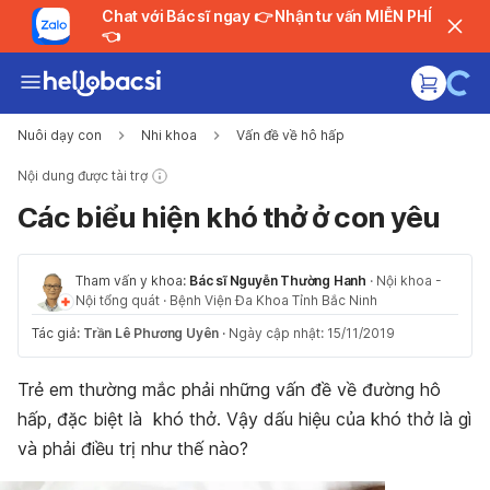
Chat với Bác sĩ ngay 👉 Nhận tư vấn MIỄN PHÍ
👈
Nuôi dạy con
Nhi khoa
Vấn đề về hô hấp
Nội dung được tài trợ
Các biểu hiện khó thở ở con yêu
Tham vấn y khoa:
Bác sĩ Nguyễn Thường Hanh
·
Nội khoa -
Nội tổng quát
·
Bệnh Viện Đa Khoa Tỉnh Bắc Ninh
Tác giả:
Trần Lê Phương Uyên
·
Ngày cập nhật: 15/11/2019
Trẻ em thường mắc phải những vấn đề về đường hô
hấp, đặc biệt là khó thở. Vậy dấu hiệu của khó thở là gì
và phải điều trị như thế nào?