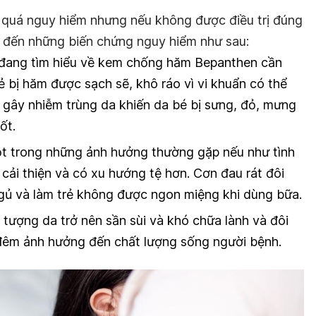
 quá nguy hiểm nhưng nếu không được điều trị đúng
n đến những biến chứng nguy hiểm như sau:
 đang tìm hiểu về kem chống hăm Bepanthen cần
ẻ bị hăm được sạch sẽ, khô ráo vì vi khuẩn có thể
 gây nhiễm trùng da khiến da bé bị sưng, đỏ, mưng
ốt.
ột trong những ảnh hưởng thường gặp nếu như tình
cải thiện và có xu hướng tệ hơn. Cơn đau rát đôi
 ngủ và làm trẻ không được ngon miệng khi dùng bữa.
n tượng da trở nên sần sùi và khó chữa lành và đôi
đêm ảnh hưởng đến chất lượng sống người bệnh.