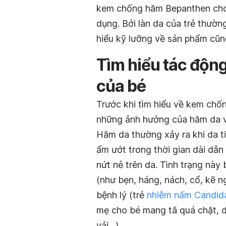
kem chống hăm Bepanthen cho c
dụng. Bởi làn da của trẻ thườn
hiểu kỹ lưỡng về sản phẩm cũ
Tìm hiểu tác độn
của bé
Trước khi tìm hiểu về kem chố
những ảnh hưởng của hăm da v
Hăm da thường xảy ra khi da ti
ẩm ướt trong thời gian dài dẫn
nứt nẻ trên da. Tình trạng này
(như bẹn, háng, nách, cổ, kẽ 
bệnh lý (trẻ
nhiễm nấm Candid
mẹ cho bé mang tã quá chặt, d
vải…).