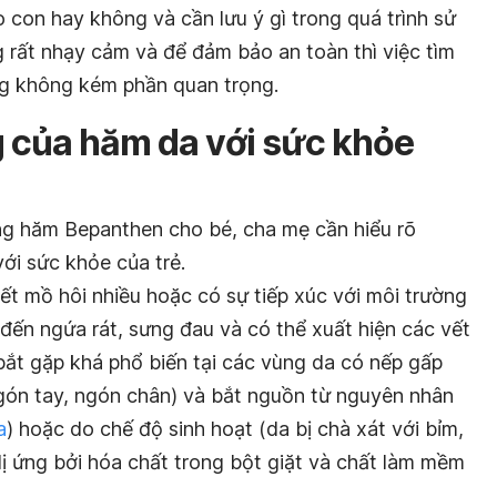
on hay không và cần lưu ý gì trong quá trình sử
g rất nhạy cảm và để đảm bảo an toàn thì việc tìm
ng không kém phần quan trọng.
g của hăm da với sức khỏe
ng hăm Bepanthen cho bé, cha mẹ cần hiểu rõ
ới sức khỏe của trẻ.
ết mồ hôi nhiều hoặc có sự tiếp xúc với môi trường
 đến ngứa rát, sưng đau và có thể xuất hiện các vết
 bắt gặp khá phổ biến tại các vùng da có nếp gấp
ngón tay, ngón chân) và bắt nguồn từ nguyên nhân
a
) hoặc do chế độ sinh hoạt (da bị chà xát với bỉm,
ị ứng bởi hóa chất trong bột giặt và chất làm mềm