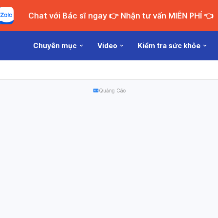
Chat với Bác sĩ ngay 👉 Nhận tư vấn MIỄN PHÍ 👈
Chuyên mục
Video
Kiểm tra sức khỏe
Quảng Cáo