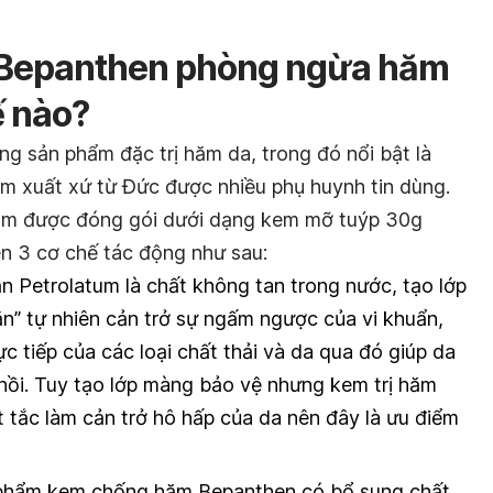
Bepanthen phòng ngừa hăm
ế nào?
òng sản phẩm đặc trị hăm da, trong đó nổi bật là
 xuất xứ từ Đức được nhiều phụ huynh tin dùng.
m được đóng gói dưới dạng kem mỡ tuýp 30g
n 3 cơ chế tác động như sau:
n Petrolatum là chất không tan trong nước, tạo lớp
” tự nhiên cản trở sự ngấm ngược của vi khuẩn,
ực tiếp của các loại chất thải và da qua đó giúp da
 hồi. Tuy tạo lớp màng bảo vệ nhưng kem trị hăm
 tắc làm cản trở hô hấp của da nên đây là ưu điểm
 phẩm kem chống hăm Bepanthen có bổ sung chất