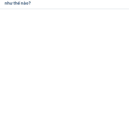
như thế nào?
Đang tải....