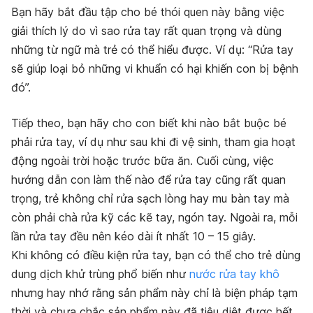
Bạn hãy bắt đầu tập cho bé thói quen này bằng việc
giải thích lý do vì sao rửa tay rất quan trọng và dùng
những từ ngữ mà trẻ có thể hiểu được. Ví dụ: “Rửa tay
sẽ giúp loại bỏ những vi khuẩn có hại khiến con bị bệnh
đó”.
Tiếp theo, bạn hãy cho con biết khi nào bắt buộc bé
phải rửa tay, ví dụ như sau khi đi vệ sinh, tham gia hoạt
động ngoài trời hoặc trước bữa ăn. Cuối cùng, việc
hướng dẫn con làm thế nào để rửa tay cũng rất quan
trọng, trẻ không chỉ rửa sạch lòng hay mu bàn tay mà
còn phải chà rửa kỹ các kẽ tay, ngón tay. Ngoài ra, mỗi
lần rửa tay đều nên kéo dài ít nhất 10 – 15 giây.
Khi không có điều kiện rửa tay, bạn có thể cho trẻ dùng
dung dịch khử trùng phổ biến như
nước rửa tay khô
nhưng hay nhớ rằng sản phẩm này chỉ là biện pháp tạm
thời và chưa chắc sản phẩm này đã tiêu diệt được hết