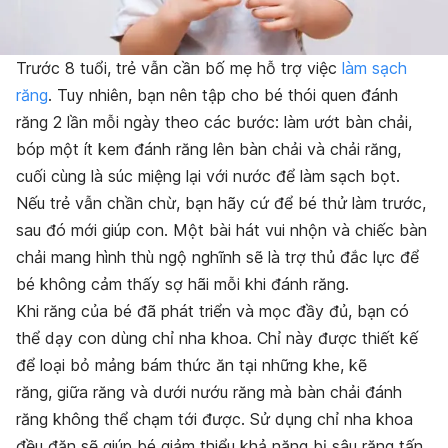
Trước 8 tuổi, trẻ vẫn cần bố mẹ hỗ trợ việc
làm sạch
răng
. Tuy nhiên, bạn nên tập cho bé thói quen đánh
răng 2 lần mỗi ngày theo các bước: làm ướt bàn chải,
bóp một ít kem đánh răng lên bàn chải và chải răng,
cuối cùng là súc miệng lại với nước để làm sạch bọt.
Nếu trẻ vẫn chần chừ, bạn hãy cứ để bé thử làm trước,
sau đó mới giúp con. Một bài hát vui nhộn và chiếc bàn
chải mang hình thù ngộ nghĩnh sẽ là trợ thủ đắc lực để
bé không cảm thấy sợ hãi mỗi khi đánh răng.
Khi răng của bé đã phát triển và mọc đầy đủ, bạn có
thể dạy con dùng chỉ nha khoa. Chỉ này được thiết kế
để loại bỏ mảng bám thức ăn tại những khe, kẽ
răng, giữa răng và dưới nướu răng mà bàn chải đánh
răng không thể chạm tới được. Sử dụng chỉ nha khoa
đều đặn sẽ giúp bé giảm thiểu khả năng bị sâu răng tấn