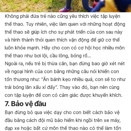
Không phải đứa trẻ nào cũng yêu thích việc tập luyện
thể thao. Tuy nhiên, việc làm quen với những hoạt động
thể thao sẽ giúp ích cho sự phát triển của con sau này
và hình thành thói quen thích vận động để giữ cơ thể
luôn khỏe mạnh. Hãy cho con có cơ hội học nhiều môn
thể thao như bơi lội, cầu lông, bóng rổ…
Ngoài ra, nếu trẻ bị thừa cân, bạn đừng bao giờ xét nét
về ngoại hình của con bằng những câu nói khiến con
tổn thương như: “Ăn bánh kẹo nhiều quá, con sẽ to như
trái bóng lăn xấu xí đấy”. Thay vào đó, bạn nên cùng
con tập luyện để con có cảm giác được khuyến khích.
7. Bảo vệ đầu
Bạn đừng bỏ qua việc dạy cho con biết cách bảo vệ
đầu bằng cách đội mũ bảo hiểm khi ngồi trên xe máy,
đạp xe hoặc bất cứ môn thể thao nào có thể làm tổn