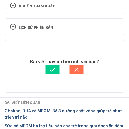
NGUỒN THAM KHẢO
8 Healthy Habits You Should Teach Your Child as 
Early as 
LỊCH SỬ PHIÊN BẢN
Possible https://www.verywell.com/healthy-habits-
to-teach-your-child-4071124 Ngày truy cập 
Phiên bản hiện tại
30/10/2017
03/08/2020
10 Healthy Habits Parents Should Teach Their 
Tác giả: 
Trần Lê Phương Uyên
Bài viết này có hữu ích với bạn?
Kids https://www.healthline.com/health-
Tham vấn y khoa: 
Bác sĩ Nguyễn Thường Hanh
slideshow/healthy-habits-mothers-should-teach-
Cập nhật bởi: 
Trương Phương Đài
kids#3 Ngày truy cập 30/10/2017
BÀI VIẾT LIÊN QUAN
Choline, DHA và MFGM: Bộ 3 dưỡng chất vàng giúp trẻ phát
triển trí não
Sữa có MFGM hỗ trợ tiêu hóa cho trẻ trong giai đoạn ăn dặm