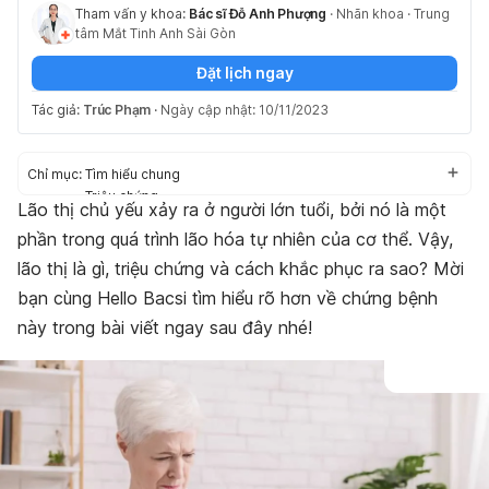
Tham vấn y khoa:
Bác sĩ Đỗ Anh Phượng
·
Nhãn khoa
·
Trung
tâm Mắt Tinh Anh Sài Gòn
Đặt lịch ngay
Tác giả:
Trúc Phạm
·
Ngày cập nhật: 10/11/2023
Chỉ mục:
Tìm hiểu chung
Triệu chứng
Lão thị chủ yếu xảy ra ở người lớn tuổi, bởi nó là một
Nguyên nhân
phần trong quá trình lão hóa tự nhiên của cơ thể. Vậy,
Chẩn đoán và điều trị
Phòng ngừa
lão thị là gì, triệu chứng và cách khắc phục ra sao? Mời
bạn cùng Hello Bacsi tìm hiểu rõ hơn về chứng bệnh
này trong bài viết ngay sau đây nhé!