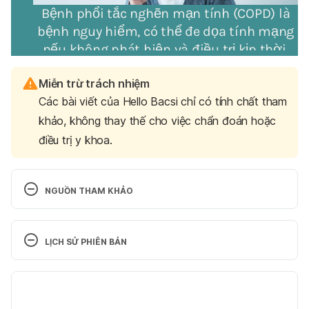
Miễn trừ trách nhiệm
Các bài viết của Hello Bacsi chỉ có tính chất tham
khảo, không thay thế cho việc chẩn đoán hoặc
điều trị y khoa.
NGUỒN THAM KHẢO
Asthma: Definition 
LỊCH SỬ PHIÊN BẢN
https://www.who.int/respiratory/asthma/definition/e
n/
 Ngày truy cập: 18/09/2020
Phiên bản hiện tại
COPD: Definition 
28/04/2022