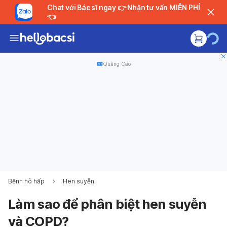
Chat với Bác sĩ ngay 👉 Nhận tư vấn MIỄN PHÍ
👈
Quảng Cáo
Bệnh hô hấp
Hen suyễn
Làm sao để phân biệt hen suyễn
và COPD?