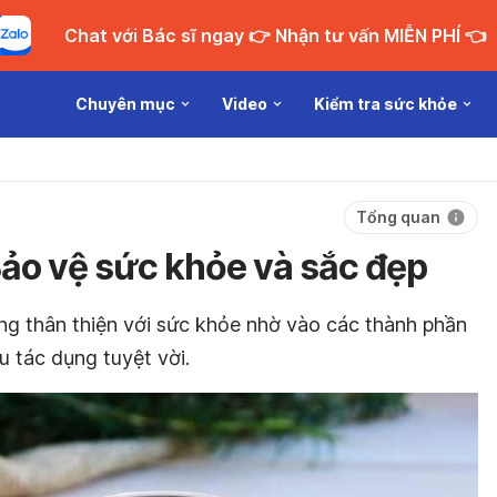
Chat với Bác sĩ ngay 👉 Nhận tư vấn MIỄN PHÍ 👈
Chuyên mục
Video
Kiểm tra sức khỏe
Tổng quan
Bảo vệ sức khỏe và sắc đẹp
ng thân thiện với sức khỏe nhờ vào các thành phần
u tác dụng tuyệt vời.