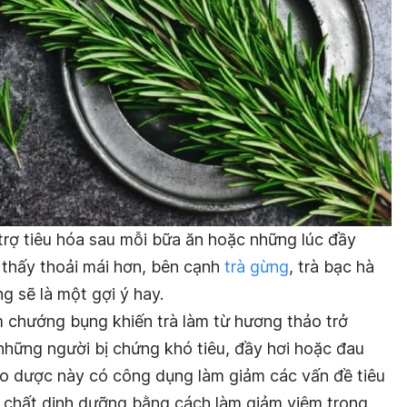
trợ tiêu hóa sau mỗi bữa ăn hoặc những lúc đầy
 thấy thoải mái hơn, bên cạnh
trà gừng
, trà bạc hà
ng sẽ là một gợi ý hay.
m chướng bụng khiến trà làm từ hương thảo trở
những người bị chứng khó tiêu, đầy hơi hoặc đau
hảo dược này có công dụng làm giảm các vấn đề tiêu
hu chất dinh dưỡng bằng cách làm giảm viêm trong