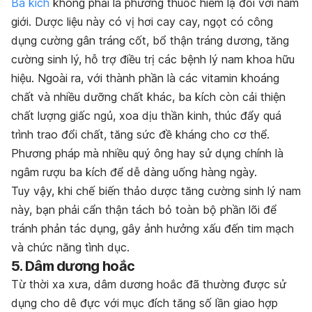
Ba kích
không phải là phương thuốc hiếm lạ đối với nam
giới. Dược liệu này có vị hơi cay cay, ngọt có công
dụng cường gân tráng cốt, bổ thận tráng dương, tăng
cường sinh lý, hỗ trợ điều trị các bệnh lý nam khoa hữu
hiệu. Ngoài ra, với thành phần là các vitamin khoáng
chất và nhiều dưỡng chất khác, ba kích còn cải thiện
chất lượng giấc ngủ, xoa dịu thần kinh, thúc đẩy quá
trình trao đổi chất, tăng sức đề kháng cho cơ thể.
Phương pháp mà nhiều quý ông hay sử dụng chính là
ngâm rượu ba kích để dễ dàng uống hàng ngày.
Tuy vậy, khi chế biến thảo dược tăng cường sinh lý nam
này, bạn phải cẩn thận tách bỏ toàn bộ phần lõi để
tránh phản tác dụng, gây ảnh hưởng xấu đến tim mạch
và chức năng tình dục.
5. Dâm dương hoắc
Từ thời xa xưa, dâm dương hoắc đã thường được sử
dụng cho dê đực với mục đích tăng số lần giao hợp