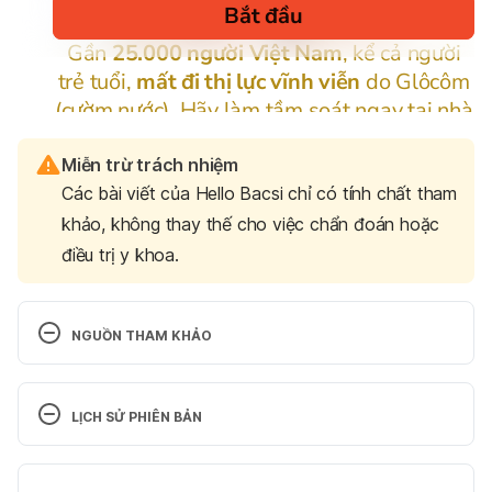
Miễn trừ trách nhiệm
Các bài viết của Hello Bacsi chỉ có tính chất tham
khảo, không thay thế cho việc chẩn đoán hoặc
điều trị y khoa.
NGUỒN THAM KHẢO
Cordyceps Mushrooms: An Aphrodisiac for Sexual 
Wellness. https://eatfungies.com/blogs/news/cordy
LỊCH SỬ PHIÊN BẢN
ceps-mushrooms-an-aphrodisiac-for-sexual-
wellness. Ngày truy cập 28/9/2023
Phiên bản hiện tại