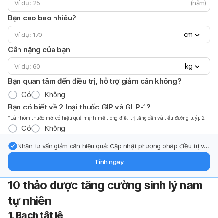
(năm)
Bạn cao bao nhiêu?
cm
Cân nặng của bạn
kg
Bạn quan tâm đến điều trị, hỗ trợ giảm cân không?
Có
Không
Bạn có biết về 2 loại thuốc GIP và GLP-1?
*Là nhóm thuốc mới có hiệu quả mạnh mẽ trong điều trị tăng cần và tiểu đường tuýp 2.
Có
Không
Nhận tư vấn giảm cân hiệu quả: Cập nhật phương pháp điều trị và
hỗ trợ từ chuyên gia qua email.
Tính ngay
10 thảo dược tăng cường sinh lý nam
tự nhiên
1. Bạch tật lê