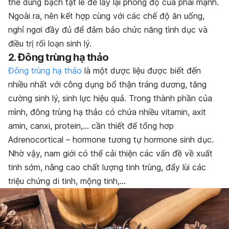
thể dùng bạch tật lê để lấy lại phong độ của phái mạnh.
Ngoài ra, nên kết hợp cùng với các chế độ ăn uống,
nghỉ ngơi đầy đủ để đảm bảo chức năng tình dục và
điều trị rối loạn sinh lý.
2. Đông trùng hạ thảo
Đông trùng hạ thảo
là một dược liệu được biết đến
nhiều nhất với công dụng bổ thận tráng dương, tăng
cường sinh lý, sinh lực hiệu quả. Trong thành phần của
mình, đông trùng hạ thảo có chứa nhiều vitamin, axit
amin, canxi, protein,… cần thiết để tổng hơp
Adrenocortical – hormone tương tự hormone sinh dục.
Nhờ vậy, nam giới có thể cải thiện các vấn đề về xuất
tinh sớm, nâng cao chất lượng tinh trùng, đẩy lùi các
triệu chứng di tinh, mộng tinh,…