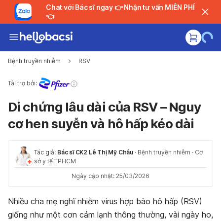
Chat với Bác sĩ ngay 👉 Nhận tư vấn MIỄN PHÍ
👈
Bệnh truyền nhiễm
RSV
Tài trợ bởi:
Di chứng lâu dài của RSV – Nguy
cơ hen suyễn và hô hấp kéo dài
Tác giả:
Bác sĩ CK2 Lê Thị Mỹ Châu
·
Bệnh truyền nhiễm
·
Cơ
sở y tế TPHCM
Ngày cập nhật: 25/03/2026
Nhiều cha mẹ nghĩ nhiễm virus hợp bào hô hấp (RSV)
giống như một cơn cảm lạnh thông thường, vài ngày ho,