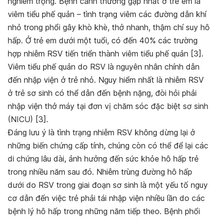
nghiêm trọng. Bệnh cảnh thường gặp nhất ở trẻ em là
viêm tiểu phế quản – tình trạng viêm các đường dẫn khí
nhỏ trong phổi gây khò khè, thở nhanh, thậm chí suy hô
hấp. Ở trẻ em dưới một tuổi, có đến 40% các trường
hợp nhiễm RSV tiến triển thành viêm tiểu phế quản [3].
Viêm tiểu phế quản do RSV là nguyên nhân chính dẫn
đến nhập viện ở trẻ nhỏ. Nguy hiểm nhất là nhiễm RSV
ở trẻ sơ sinh có thể dẫn đến bệnh nặng, đòi hỏi phải
nhập viện thở máy tại đơn vị chăm sóc đặc biệt sơ sinh
(NICU) [3].
Đáng lưu ý là tình trạng nhiễm RSV không dừng lại ở
những biến chứng cấp tính, chúng còn có thể để lại các
di chứng lâu dài, ảnh hưởng đến sức khỏe hô hấp trẻ
trong nhiều năm sau đó. Nhiễm trùng đường hô hấp
dưới do RSV trong giai đoạn sơ sinh là một yếu tố nguy
cơ dẫn đến việc trẻ phải tái nhập viện nhiều lần do các
bệnh lý hô hấp trong những năm tiếp theo. Bệnh phổi