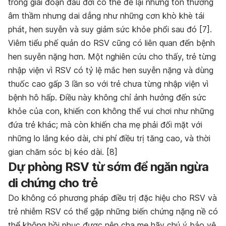
trong giai đoạn đầu đời có thể để lại những tổn thương
âm thầm nhưng dai dẳng như những cơn khò khè
tái
phát
, hen suyễn và suy giảm sức khỏe phổi sau đó [
7
].
Viêm tiểu phế quản do RSV cũng có liên quan đến bệnh
hen suyễn nặng hơn. Một nghiên cứu cho thấy, trẻ từng
nhập viện vì RSV có tỷ lệ mắc hen suyễn nặng và dùng
thuốc cao gấp 3 lần so với trẻ chưa từng nhập viện vì
bệnh hô hấp. Điều này không chỉ ảnh hưởng đến sức
khỏe của con, khiến con không thể vui chơi như những
đứa trẻ khác; mà còn khiến cha mẹ phải đối mặt với
những lo lắng kéo dài, chi phí điều trị tăng cao, và thời
gian chăm sóc bị kéo dài. [
8
]
Dự phòng RSV từ sớm để ngăn ngừa
di chứng cho trẻ
Do không có phương pháp điều trị đặc hiệu cho RSV và
trẻ nhiễm RSV có thể gặp những biến chứng nặng nề có
thể không hồi phục được nên cha mẹ hãy chú ý bảo vệ