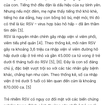
của con. Tiếng thở đều đặn là dấu hiệu của sự bình yên.
Nhưng nếu một đêm, mẹ nghe thấy tiếng thở khò khè,
tiếng ho dai dẳng, hay con bỗng bỏ bú, mệt mỏi, thì đó
có thể là lúc RSV – virus hợp bào hô hấp – đã âm thầm
tìm đến [3].
RSV là nguyên nhân chính gây nhập viện vì viêm phổi,
viêm tiểu phế quản [4]. Theo thống kê, mỗi năm RSV
gây ra khoảng 3,6 triệu ca nhập viện vì viêm đường hô
hấp dưới cấp ở trẻ nhỏ và gần 45.000 ca tử vong ở trẻ
dưới 6 tháng tuổi do RSV [5], [6]. Đây là con số đáng
chú ý, đặc biệt vượt trội so với các tác nhân gây bệnh
khác, chẳng hạn như cúm. Theo thống kê, số ca nhập
viện ở trẻ dưới 5 tuổi có liên quan đến cúm là khoảng
870.000 ca. [5]
Trẻ nhiễm RSV có nguy cơ đối mặt với các biến chứng