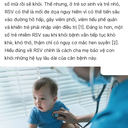
sổ mũi rồi sẽ khỏi. Thế nhưng, ở trẻ sơ sinh và trẻ nhỏ,
RSV có thể là mối đe dọa nguy hiểm vì có thể tiến sâu
vào đường hô hấp, gây viêm phổi, viêm tiểu phế quản
và khiến trẻ phải nhập viện điều trị [1]. Đáng lo hơn, một
số trẻ nhiễm RSV sau khi khỏi bệnh vẫn tiếp tục khò
khè, khó thở, thậm chí có nguy cơ mắc hen suyễn [2].
Hiểu đúng về RSV chính là cách cha mẹ bảo vệ con
khỏi những hệ lụy lâu dài của căn bệnh này.