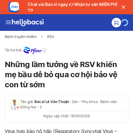
Chat với Bác sĩ ngay 👉 Nhận tư vấn MIỄN PHÍ
👈
Bệnh truyền nhiễm
RSV
Tài trợ bởi:
Những lầm tưởng về RSV khiến
mẹ bầu dễ bỏ qua cơ hội bảo vệ
con từ sớm
Tác giả:
Bác sĩ Lê Văn Thuận
·
Sản - Phụ khoa
·
Bệnh viện
Đồng Nai - 2
Ngày cập nhật: 18/05/2026
Virus hợp bào hô hấp (Respiratory Syncytial Virus –