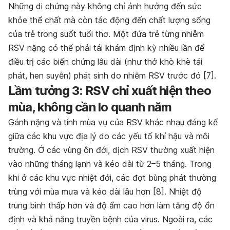
Những di chứng này không chỉ ảnh hưởng đến sức
khỏe thể chất mà còn tác động đến chất lượng sống
của trẻ trong suốt tuổi thơ. Một đứa trẻ từng nhiễm
RSV nặng có thể phải tái khám định kỳ nhiều lần để
điều trị các biến chứng lâu dài (như thở khò khè tái
phát, hen suyễn) phát sinh do nhiễm RSV trước đó [7].
Lầm tưởng 3: RSV chỉ xuất hiện theo
mùa, không cần lo quanh năm
Gánh nặng và tính mùa vụ của RSV khác nhau đáng kể
giữa các khu vực địa lý do các yếu tố khí hậu và môi
trường. Ở các vùng ôn đới, dịch RSV thường xuất hiện
vào những tháng lạnh và kéo dài từ 2–5 tháng. Trong
khi ở các khu vực nhiệt đới, các đợt bùng phát thường
trùng với mùa mưa và kéo dài lâu hơn [8]. Nhiệt độ
trung bình thấp hơn và độ ẩm cao hơn làm tăng độ ổn
định và khả năng truyền bệnh của virus. Ngoài ra, các