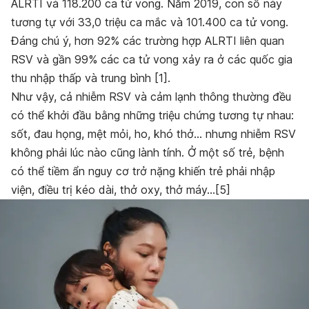
ALRTI và 118.200 ca tử vong. Năm 2019, con số này
tương tự với 33,0 triệu ca mắc và 101.400 ca tử vong.
Đáng chú ý, hơn 92% các trường hợp ALRTI liên quan
RSV và gần 99% các ca tử vong xảy ra ở các quốc gia
thu nhập thấp và trung bình [1].
Như vậy, cả nhiễm RSV và cảm lạnh thông thường đều
có thể khởi đầu bằng những triệu chứng tương tự nhau:
sốt, đau họng, mệt mỏi, ho, khó thở… nhưng nhiễm RSV
không phải lúc nào cũng lành tính. Ở một số trẻ, bệnh
có thể tiềm ẩn nguy cơ trở nặng khiến trẻ phải nhập
viện, điều trị kéo dài, thở oxy, thở máy…[5]