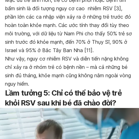
bẩm sinh là đối tượng nguy cơ cao nhiễm RSV [3],
phần lớn các ca nhập viện xảy ra ở những trẻ trước đó
hoàn toàn khỏe mạnh. Các ước tính thay đổi tùy theo
môi trường, với dữ liệu từ Nam Phi cho thấy 50% trẻ sơ
sinh trước đó khỏe mạnh, đến 70% ở Thụy Sĩ, 90% ở
Israel và 95% ở Bắc Tây Ban Nha [11].
Như vậy, nguy cơ nhiễm RSV và diễn tiến nặng không
chỉ xảy ra ở nhóm trẻ có bệnh nền – mà cả những bé
sinh đủ tháng, khỏe mạnh cũng không nằm ngoài vòng
nguy hiểm.
Lầm tưởng 5: Chỉ có thể bảo vệ trẻ
khỏi RSV sau khi bé đã chào đời?