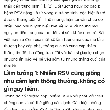
thấp đến trung bình [1], [2]. Đối tượng nguy cơ cao bị
bệnh RSV nặng và tử vong là trẻ sơ sinh, đặc biệt là trẻ
dưới 6 tháng tuổi [3]. Thế nhưng, hiện tại vẫn chưa có
nhiều bậc phụ huynh hiểu biết về RSV và những mối
nguy cơ tiềm tàng của nó đối với sức khỏe con trẻ. Bài
viết này sẽ điểm qua một số lầm tưởng mà các mẹ bầu
thường hay gặp phải, thông qua đó cung cấp thêm
thông tin để chủ động trao đổi với bác sĩ giúp lựa chọn
phương án bảo vệ bé yêu sớm từ những tháng cuối của
thai kỳ.
Lầm tưởng 1: Nhiễm RSV cũng giống
như cảm lạnh thông thường, không có
gì nguy hiểm.
Trong đa số trường hợp, nhiễm RSV khởi phát với triệu
chứng nhẹ và có thể giống cảm lạnh. Các triệu chứng
đầu tiên của nhiễm RSV thường xuất hiện sau 4–7 ngày