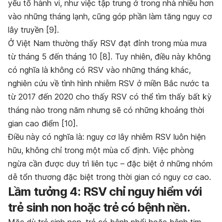
yếu tố hành vi, như việc tập trung ở trong nhà nhiều hơn
vào những tháng lạnh, cũng góp phần làm tăng nguy cơ
lây truyền [9].
Ở Việt Nam thường thấy RSV đạt đỉnh trong mùa mưa
từ tháng 5 đến tháng 10 [8]. Tuy nhiên, điều này không
có nghĩa là không có RSV vào những tháng khác,
nghiên cứu về tình hình nhiễm RSV ở miền Bắc nước ta
từ 2017 đến 2020 cho thấy RSV có thể tìm thấy bất kỳ
tháng nào trong năm nhưng sẽ có những khoảng thời
gian cao điểm [10].
Điều này có nghĩa là: nguy cơ lây nhiễm RSV luôn hiện
hữu, không chỉ trong một mùa cố định. Việc phòng
ngừa cần được duy trì liên tục – đặc biệt ở những nhóm
dễ tổn thương đặc biệt trong thời gian có nguy cơ cao.
Lầm tưởng 4: RSV chỉ nguy hiểm với
trẻ sinh non hoặc trẻ có bệnh nền.
Mặc dù trẻ sinh non, trẻ có bệnh phổi hoặc bệnh tim