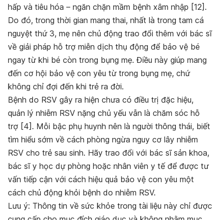
hấp và tiêu hóa – ngăn chặn mầm bệnh xâm nhập [12].
Do đó, trong thời gian mang thai, nhất là trong tam cá
nguyệt thứ 3, mẹ nên chủ động trao đổi thêm với bác sĩ
về giải pháp hỗ trợ miễn dịch thụ động để bảo vệ bé
ngay từ khi bé còn trong bụng mẹ. Điều này giúp mang
đến cơ hội bảo vệ con yêu từ trong bụng mẹ, chứ
không chỉ đợi đến khi trẻ ra đời.
Bệnh do RSV gây ra hiện chưa có điều trị đặc hiệu,
quản lý nhiễm RSV nặng chủ yếu vẫn là chăm sóc hỗ
trợ [4]. Mỗi bậc phụ huynh nên là người thông thái, biết
tìm hiểu sớm về cách phòng ngừa nguy cơ lây nhiễm
RSV cho trẻ sau sinh. Hãy trao đổi với bác sĩ sản khoa,
bác sĩ y học dự phòng hoặc nhân viên y tế để được tư
vấn tiếp cận với cách hiệu quả bảo vệ con yêu một
cách chủ động khỏi bệnh do nhiễm RSV.
Lưu ý: Thông tin về sức khỏe trong tài liệu này chỉ được
cung cấp cho mục đích giáo dục và không nhằm mục