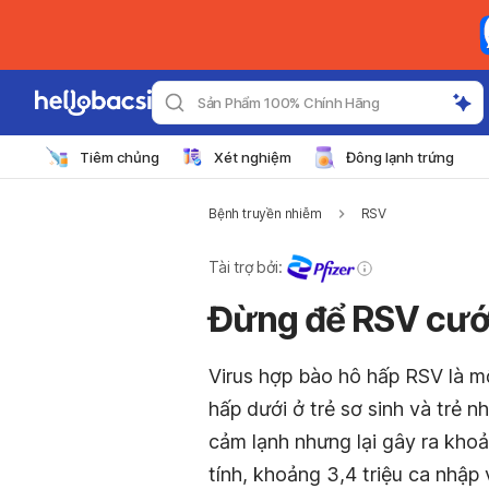
Sản Phẩm 100% Chính Hãng
Tiêm chủng
Xét nghiệm
Đông lạnh trứng
Bệnh truyền nhiễm
RSV
Tài trợ bởi:
Đừng để RSV cướp 
Virus hợp bào hô hấp RSV là 
hấp dưới ở trẻ sơ sinh và trẻ n
cảm lạnh nhưng lại gây ra kho
tính, khoảng 3,4 triệu ca nhập