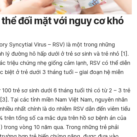
thể đối mặt với nguy cơ khó
ory Syncytial Virus – RSV) là một trong những
lý đường hô hấp dưới ở trẻ sơ sinh và trẻ nhỏ [1].
ác triệu chứng nhẹ giống cảm lạnh, RSV có thể diễn
 biệt ở trẻ dưới 3 tháng tuổi – giai đoạn hệ miễn
 100 trẻ sơ sinh dưới 6 tháng tuổi thì có từ 2 – 3 trẻ
 [3]. Tại các tỉnh miền Nam Việt Nam, nguyên nhân
n nhiều nhất chính là do nhiễm RSV dẫn đến viêm tiểu
% trên tổng số ca mắc dựa trên hồ sơ bệnh án của
 trong vòng 10 năm qua. Trong những trẻ phải
trường hợp trẻ biến chứng nặng, được đưa vào