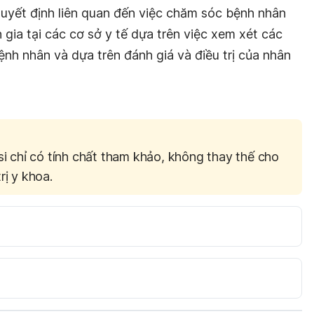
 quyết định liên quan đến việc chăm sóc bệnh nhân
 gia tại các cơ sở y tế dựa trên việc xem xét các
ệnh nhân và dựa trên đánh giá và điều trị của nhân
si chỉ có tính chất tham khảo, không thay thế cho
rị y khoa.
rus (RSV) Neutralizing Antibody Decreases Lung 
n, and Airway Hyperresponsiveness in a Murine RSV 