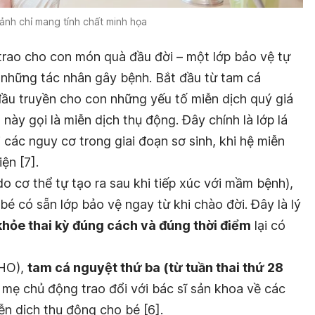
ảnh chỉ mang tính chất minh họa
 trao cho con món quà đầu đời – một lớp bảo vệ tự
 những tác nhân gây bệnh. Bắt đầu từ tam cá
đầu truyền cho con những yếu tố miễn dịch quý giá
 này gọi là miễn dịch thụ động. Đây chính là lớp lá
 các nguy cơ trong giai đoạn sơ sinh, khi hệ miễn
ện [7].
o cơ thể tự tạo ra sau khi tiếp xúc với mầm bệnh),
bé có sẵn lớp bảo vệ ngay từ khi chào đời. Đây là lý
hỏe thai kỳ đúng cách và đúng thời điểm
lại có
WHO),
tam cá nguyệt thứ ba (từ tuần thai thứ 28
 mẹ chủ động trao đổi với bác sĩ sản khoa về các
ễn dịch thụ động cho bé [6].