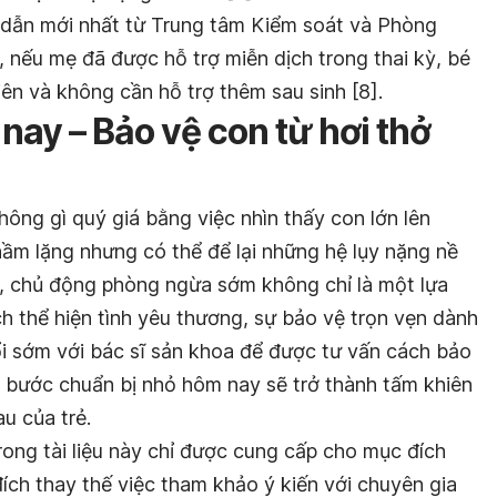
 dẫn mới nhất từ Trung tâm Kiểm soát và Phòng
nếu mẹ đã được hỗ trợ miễn dịch trong thai kỳ, bé
ên và không cần hỗ trợ thêm sau sinh [8].
ay – Bảo vệ con từ hơi thở
hông gì quý giá bằng việc nhìn thấy con lớn lên
hầm lặng nhưng có thể để lại những hệ lụy nặng nề
ậy, chủ động phòng ngừa sớm không chỉ là một lựa
h thể hiện tình yêu thương, sự bảo vệ trọn vẹn dành
i sớm với bác sĩ sản khoa để được tư vấn cách bảo
t bước chuẩn bị nhỏ hôm nay sẽ trở thành tấm khiên
u của t
rẻ.
rong tài liệu này chỉ được cung cấp cho mục đích
ch thay thế việc tham khảo ý kiến với chuyên gia