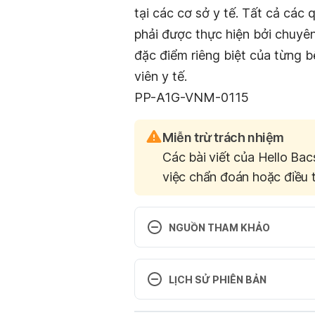
tại các cơ sở y tế. Tất cả các
phải được thực hiện bởi chuyên
đặc điểm riêng biệt của từng b
viên y tế.
PP-A1G-VNM-0115
Miễn trừ trách nhiệm
Các bài viết của Hello Bac
việc chẩn đoán hoặc điều t
NGUỒN THAM KHẢO
1. Anti-Respiratory Syncytial Vi
Inflammation, Airway Obstructio
LỊCH SỬ PHIÊN BẢN
Model 
Phiên bản hiện tại