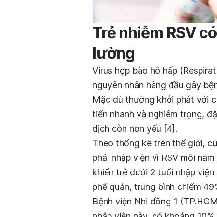
Trẻ nhiễm RSV có 
lường
Virus hợp bào hô hấp (Respirat
nguyên nhân hàng đầu gây bệnh 
Mặc dù thường khởi phát với c
tiến nhanh và nghiêm trọng, đặc
dịch còn non yếu [4].
Theo thống kê trên thế giới, cứ
phải nhập viện vì RSV mỗi năm
khiến trẻ dưới 2 tuổi nhập việ
phế quản, trung bình chiếm 49
Bệnh viện Nhi đồng 1 (TP.HCM)
nhập viện này, có khoảng 10% 