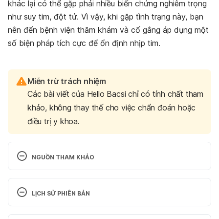
khác lại có thể gặp phải nhiều biến chứng nghiêm trọng
như suy tim, đột tử. Vì vậy, khi gặp tình trạng này, bạn
nên đến bệnh viện thăm khám và cố gắng áp dụng một
số biện pháp tích cực để ổn định nhịp tim.
Miễn trừ trách nhiệm
Các bài viết của Hello Bacsi chỉ có tính chất tham
khảo, không thay thế cho việc chẩn đoán hoặc
điều trị y khoa.
NGUỒN THAM KHẢO
Bradycardia: Slow Heart Rate 
https://www.heart.org/en/health-
LỊCH SỬ PHIÊN BẢN
topics/arrhythmia/about-arrhythmia/bradycardia–
slow-heart-rate
 Ngày truy cập: 17/06/2024
Phiên bản hiện tại