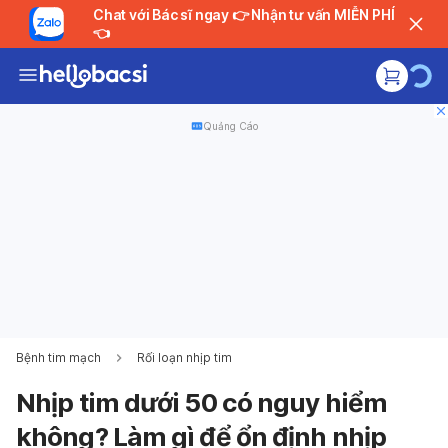
Chat với Bác sĩ ngay 👉 Nhận tư vấn MIỄN PHÍ
👈
Quảng Cáo
Bệnh tim mạch
Rối loạn nhịp tim
Nhịp tim dưới 50 có nguy hiểm
không? Làm gì để ổn định nhịp