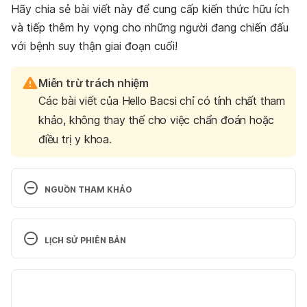
Hãy chia sẻ bài viết này để cung cấp kiến thức hữu ích
và tiếp thêm hy vọng cho những người đang chiến đấu
với bệnh suy thận giai đoạn cuối!
Miễn trừ trách nhiệm
Các bài viết của Hello Bacsi chỉ có tính chất tham
khảo, không thay thế cho việc chẩn đoán hoặc
điều trị y khoa.
NGUỒN THAM KHẢO
Jidney Failure
LỊCH SỬ PHIÊN BẢN
https://www.kidney.org/kidney-topics/kidney-
failure
Phiên bản hiện tại
Ngày truy cập: 7/5/2026
08/05/2026