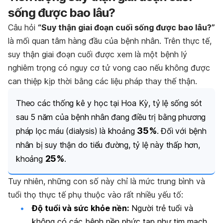
sống được bao lâu?
Câu hỏi
“Suy thận giai đoạn cuối sống được bao lâu?”
là mối quan tâm hàng đầu của bệnh nhân. Trên thực tế,
suy thận giai đoạn cuối được xem là một bệnh lý
nghiêm trọng có nguy cơ tử vong cao nếu không được
can thiệp kịp thời bằng các liệu pháp thay thế thận.
Theo các thống kê y học tại Hoa Kỳ, tỷ lệ sống sót
sau 5 năm của bệnh nhân đang điều trị bằng phương
35%
pháp lọc máu (dialysis) là khoảng
. Đối với bệnh
nhân bị suy thận do tiểu đường, tỷ lệ này thấp hơn,
25%
khoảng
.
Tuy nhiên, những con số này chỉ là mức trung bình và
tuổi thọ thực tế phụ thuộc vào rất nhiều yếu tố:
Độ tuổi và sức khỏe nền:
Người trẻ tuổi và
không có các bệnh nền phức tạp như tim mạch