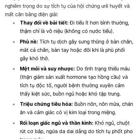
nghiêm trọng do sự tích tụ của hội chứng urê huyết và
mất cân bằng điện giải:
Thay đổi về bài tiết:
Đi tiểu ít hơn bình thường,
thậm chí là vô niệu (không có nước tiểu).
Phù nề:
Tích tụ dịch gây sưng thũng ở bàn chân,
mắt cá chân, bàn tay hoặc đôi khi là phù phổi
gây khó thở.
Mệt mỏi và suy nhược:
Do tình trạng thiếu máu
(thận giảm sản xuất hormone tạo hồng cầu) và
tích tụ độc tố, người bệnh thường xuyên cảm
thấy kiệt sức, buồn ngủ hoặc khó tập trung.
Triệu chứng tiêu hóa:
Buồn nôn, nôn mửa, chán
ăn và cảm giác có vị kim loại trong miệng.
Rối loạn giấc ngủ và thần kinh:
Khó ngủ, chuột
rút cơ bắp, ngứa da dai dẳng do tích tụ phốt pho