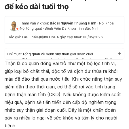
để kéo dài tuổi thọ
Tham vấn y khoa:
Bác sĩ Nguyễn Thường Hanh
·
Nội khoa -
Nội tổng quát
·
Bệnh Viện Đa Khoa Tỉnh Bắc Ninh
Tác giả:
Lưu Thái Quỳnh Chi
·
Ngày cập nhật: 08/05/2026
Chỉ mục:
Tổng quan về bệnh suy thận giai đoạn cuối
Tiên lượng suy thận giai đoạn cuối sống được bao lâu?
Thận là cơ quan đóng vai trò như một bộ lọc tinh vi,
Làm sao để kéo dài sự sống cho người bị suy thận giai đoạn
giúp loại bỏ chất thải, độc tố và dịch dư thừa ra khỏi
cuối?
Kết luận
máu để đào thải qua nước tiểu. Khi chức năng thận suy
giảm dần theo thời gian, cơ thể sẽ rơi vào tình trạng
bệnh thận mãn tính (CKD). Nếu không được kiểm soát
hiệu quả, bệnh sẽ tiến triển đến cấp độ nghiêm trọng
nhất:
suy thận giai đoạn cuối
. Đây là một chẩn đoán
gây ra nhiều lo ngại về sức khỏe và tâm lý cho người
bệnh.