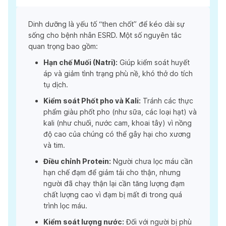
Dinh dưỡng là yếu tố “then chốt” để kéo dài sự
sống cho bệnh nhân ESRD. Một số nguyên tắc
quan trọng bao gồm:
Hạn chế Muối (Natri):
Giúp kiểm soát huyết
áp và giảm tình trạng phù nề, khó thở do tích
tụ dịch.
Kiểm soát Phốt pho và Kali:
Tránh các thực
phẩm giàu phốt pho (như sữa, các loại hạt) và
kali (như chuối, nước cam, khoai tây) vì nồng
độ cao của chúng có thể gây hại cho xương
và tim.
Điều chỉnh Protein:
Người chưa lọc máu cần
hạn chế đạm để giảm tải cho thận, nhưng
người đã chạy thận lại cần tăng lượng đạm
chất lượng cao vì đạm bị mất đi trong quá
trình lọc máu.
Kiểm soát lượng nước:
Đối với người bị phù