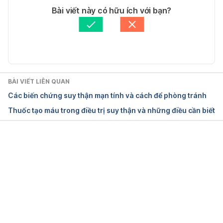
Tác giả: 
Lưu Thái Quỳnh Chi
Bài viết này có hữu ích với bạn?
End stage renal disease
Tham vấn y khoa: 
Bác sĩ Nguyễn Thường Hanh
Cập nhật bởi: 
Trương Phương Đài
https://www.mayoclinic.org/diseases-
conditions/end-stage-renal-
disease/symptoms-causes/syc-20354532
BÀI VIẾT LIÊN QUAN
Ngày truy cập: 7/5/2026
Các biến chứng suy thận mạn tính và cách để phòng tránh
Thuốc tạo máu trong điều trị suy thận và những điều cần biết
End stage renal failure
https://www.tgh.org/institutes-and-
services/conditions/end-stage-renal-failure
Đang tải....
Ngày truy cập: 7/5/2026
End stage renal failure
https://www.hopkinsmedicine.org/health/condi