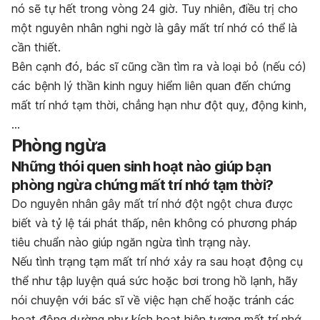
nó sẽ tự hết trong vòng 24 giờ. Tuy nhiên, điều trị cho
một nguyên nhân nghi ngờ là gây mất trí nhớ có thể là
cần thiết.
Bên cạnh đó, bác sĩ cũng cần tìm ra và loại bỏ (nếu có)
các bệnh lý thần kinh nguy hiểm liên quan đến chứng
mất trí nhớ tạm thời, chẳng hạn như đột quỵ, động kinh,
…
Phòng ngừa
Những thói quen sinh hoạt nào giúp bạn
phòng ngừa chứng mất trí nhớ tạm thời?
Do nguyên nhân gây mất trí nhớ đột ngột chưa được
biết và tỷ lệ tái phát thấp, nên không có phương pháp
tiêu chuẩn nào giúp ngăn ngừa tình trạng này.
Nếu tình trạng tạm mất trí nhớ xảy ra sau hoạt động cụ
thể như tập luyện quá sức hoặc bơi trong hồ lạnh, hãy
nói chuyện với bác sĩ về việc hạn chế hoặc tránh các
hoạt động dường như kích hoạt hiện tượng mất trí nhớ