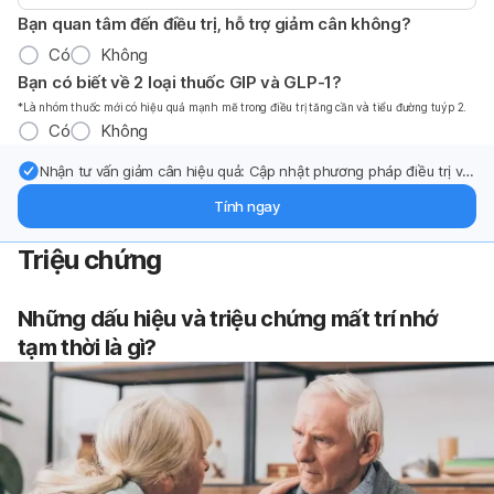
Bạn quan tâm đến điều trị, hỗ trợ giảm cân không?
Có
Không
Bạn có biết về 2 loại thuốc GIP và GLP-1?
*Là nhóm thuốc mới có hiệu quả mạnh mẽ trong điều trị tăng cần và tiểu đường tuýp 2.
Có
Không
Nhận tư vấn giảm cân hiệu quả: Cập nhật phương pháp điều trị và
hỗ trợ từ chuyên gia qua email.
Tính ngay
Triệu chứng
Những dấu hiệu và triệu chứng
mất trí nhớ
tạm thời là gì?