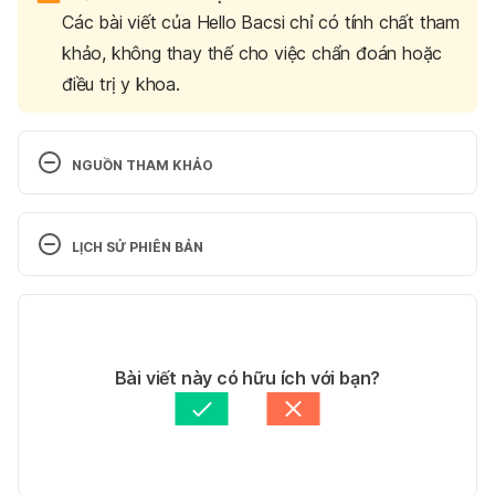
Các bài viết của Hello Bacsi chỉ có tính chất tham
khảo, không thay thế cho việc chẩn đoán hoặc
điều trị y khoa.
NGUỒN THAM KHẢO
Types of Spine Curvature Disorders
LỊCH SỬ PHIÊN BẢN
https://www.webmd.com/back-pain/guide/types-
of-spine-curvature-disorders#1
Phiên bản hiện tại
Ngày truy cập: 11/10/2019
24/11/2020
Tác giả: 
Trương Phương Đài
Bài viết này có hữu ích với bạn?
Back spondylosis
Tham vấn y khoa: 
Bác sĩ Nguyễn Thường Hanh
Cập nhật bởi: 
anh.nguyen
https://www.healthline.com/health/thoracic-
spondylosis