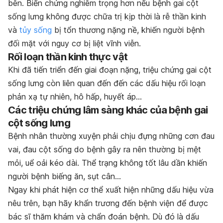
bên. Biến chứng nghiêm trọng hơn nếu bệnh gai cột
sống lưng không được chữa trị kịp thời là rễ thần kinh
và
tủy sống
bị tổn thương nặng nề, khiến người bệnh
đối mặt với nguy cơ bị liệt vĩnh viễn.
Rối loạn thần kinh thực vật
Khi đã tiến triển đến giai đoạn nặng, triệu chứng gai cột
sống lưng còn liên quan đến đến các dấu hiệu rối loạn
phản xạ tự nhiên, hô hấp, huyết áp…
Các triệu chứng lâm sàng khác của bệnh gai
cột sống lưng
Bệnh nhân thường xuyện phải chịu đựng những cơn đau
vai, đau cột sống do bệnh gây ra nên thường bị mệt
mỏi, uể oải kéo dài. Thể trạng không tốt lâu dần khiến
người bệnh biếng ăn, sụt cân…
Ngay khi phát hiện cơ thể xuất hiện những dấu hiệu vừa
nêu trên, bạn hãy khẩn trương đến bệnh viện để được
bác sĩ thăm khám và chẩn đoán bệnh. Dù đó là dấu