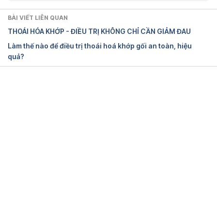
Ngày truy cập: 11/10/2019
BÀI VIẾT LIÊN QUAN
THOÁI HÓA KHỚP - ĐIỀU TRỊ KHÔNG CHỈ CẦN GIẢM ĐAU
Spinal cord compression
Làm thế nào để điều trị thoái hoá khớp gối an toàn, hiệu
quả?
http://www.columbianeurology.org/neurology/stayw
ell/document.php?id=41939
Ngày truy cập: 11/10/2019
Đang tải....