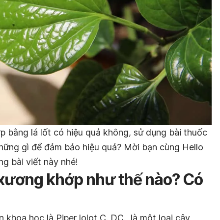
 bằng lá lốt có hiệu quả không, sử dụng bài thuốc
những gì để đảm bảo hiệu quả? Mời bạn cùng Hello
ng bài viết này nhé!
 xương khớp như thế nào? Có
tên khoa học là
Piper lolot
C. DC., là một loại cây