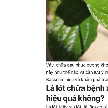
Vậy, chữa đau nhức xương khớp
này như thế nào và cần lưu ý 
Bacsi tìm hiểu và khám phá tro
Lá lốt chữa bệnh
hiệu quả không?
Lá lốt (cây rau lốt, lá lốp) có 