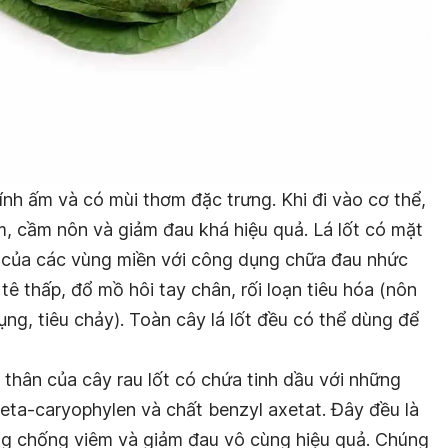
tính ấm và có mùi thơm đặc trưng. Khi đi vào cơ thể,
 ấm, cầm nôn và giảm đau khá hiệu quả. Lá lốt có mặt
n của các vùng miền với công dụng chữa đau nhức
ê thấp, đổ mồ hôi tay chân, rối loạn tiêu hóa (nôn
ụng, tiêu chảy). Toàn cây lá lốt đều có thể dùng để
à thân của cây rau lốt có chứa tinh dầu với những
ta-caryophylen và chất benzyl axetat. Đây đều là
g chống viêm và giảm đau vô cùng hiệu quả. Chúng