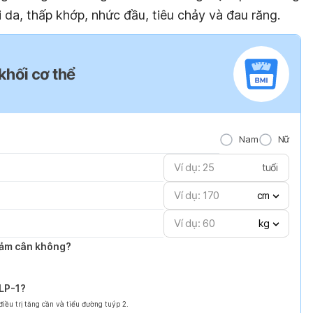
da, thấp khớp, nhức đầu, tiêu chảy và đau răng.
 khối cơ thể
Nam
Nữ
tuổi
cm
kg
giảm cân không?
GLP-1?
ều trị tăng cần và tiểu đường tuýp 2.