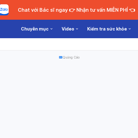
Chat với Bác sĩ ngay 👉 Nhận tư vấn MIỄN PHÍ 👈
Chuyên mục
Video
Kiểm tra sức khỏe
Quảng Cáo