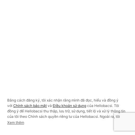
Bằng cách đăng ký, tôi xác nhận rằng mình đã đọc, hiểu và đồng ý
với
Chính sách bảo mật
và
Điều khoản sử dụng
của Hellobacsi. Tôi
đồng ý để Hellobacsi thu thập, lưu trữ, sử dụng, tiết lộ và xử lý thông tin
của tôi theo Chính sách quyền riêng tư của Hellobacsi. Ngoài ra, tôi
đồng ý cho Hello Health Group sử dụng thông tin của tôi và gửi cho tôi
Xem thêm
thông tin quảng cáo (bao gồm qua thư trực tiếp, email, điện thoại và tin
nhắn văn bản) hoặc liên hệ với tôi để giới thiệu các sản phẩm, dịch vụ,